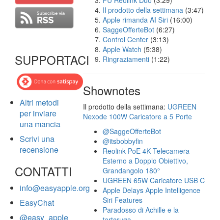
FU Reolink Duo
(3:29)
Il prodotto della settimana
(3:47)
Apple rimanda AI Siri
(16:00)
SaggeOfferteBot
(6:27)
Control Center
(3:13)
Apple Watch
(5:38)
SUPPORTACI
Ringraziamenti
(1:22)
Shownotes
Altri metodi
Il prodotto della settimana:
UGREEN
per inviare
Nexode 100W Caricatore a 5 Porte
una mancia
@SaggeOfferteBot
Scrivi una
@itsbobbyfin
recensione
Reolink PoE 4K Telecamera
Esterno a Doppio Obiettivo,
CONTATTI
Grandangolo 180°
UGREEN 65W Caricatore USB C
info@easyapple.org
Apple Delays Apple Intelligence
Siri Features
EasyChat
Paradosso di Achille e la
@easy_apple
tartaruga