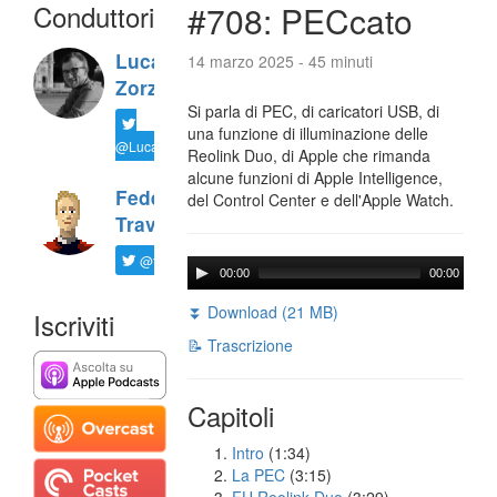
Conduttori
#708: PECcato
Luca
14 marzo 2025 - 45 minuti
Zorzi
Si parla di PEC, di caricatori USB, di
una funzione di illuminazione delle
@LucaTNT
Reolink Duo, di Apple che rimanda
alcune funzioni di Apple Intelligence,
Federico
del Control Center e dell'Apple Watch.
Travaini
@ftrava
00:00
00:00
⏬ Download (21 MB)
Iscriviti
📝 Trascrizione
Capitoli
Intro
(1:34)
La PEC
(3:15)