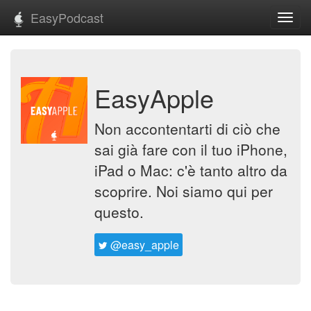
EasyPodcast
Toggl
navig
EasyApple
Non accontentarti di ciò che
sai già fare con il tuo iPhone,
iPad o Mac: c'è tanto altro da
scoprire. Noi siamo qui per
questo.
@easy_apple