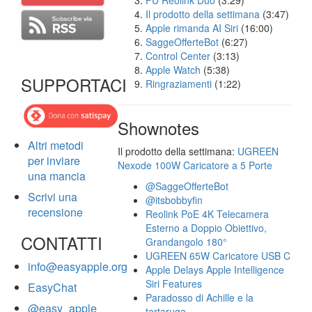
FU Reolink Duo
(3:29)
Il prodotto della settimana
(3:47)
Apple rimanda AI Siri
(16:00)
SaggeOfferteBot
(6:27)
Control Center
(3:13)
Apple Watch
(5:38)
SUPPORTACI
Ringraziamenti
(1:22)
Shownotes
Altri metodi
Il prodotto della settimana:
UGREEN
per inviare
Nexode 100W Caricatore a 5 Porte
una mancia
@SaggeOfferteBot
Scrivi una
@itsbobbyfin
recensione
Reolink PoE 4K Telecamera
Esterno a Doppio Obiettivo,
CONTATTI
Grandangolo 180°
UGREEN 65W Caricatore USB C
info@easyapple.org
Apple Delays Apple Intelligence
Siri Features
EasyChat
Paradosso di Achille e la
@easy_apple
tartaruga