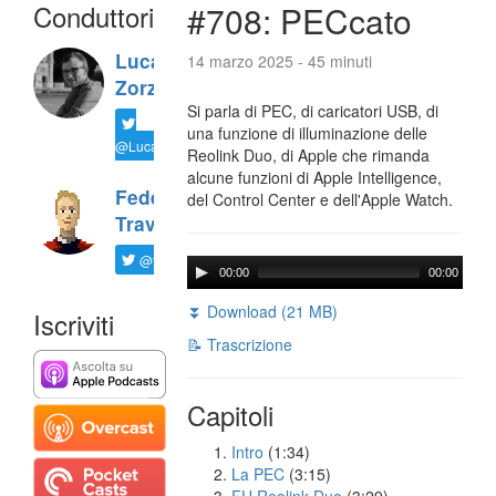
Conduttori
#708: PECcato
Luca
14 marzo 2025 - 45 minuti
Zorzi
Si parla di PEC, di caricatori USB, di
una funzione di illuminazione delle
@LucaTNT
Reolink Duo, di Apple che rimanda
alcune funzioni di Apple Intelligence,
Federico
del Control Center e dell'Apple Watch.
Travaini
@ftrava
00:00
00:00
⏬ Download (21 MB)
Iscriviti
📝 Trascrizione
Capitoli
Intro
(1:34)
La PEC
(3:15)