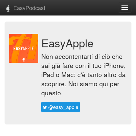
EasyPodcast
Toggl
navig
EasyApple
Non accontentarti di ciò che
sai già fare con il tuo iPhone,
iPad o Mac: c'è tanto altro da
scoprire. Noi siamo qui per
questo.
@easy_apple