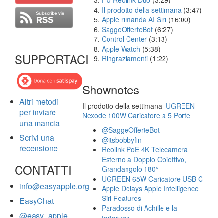
FU Reolink Duo
(3:29)
Il prodotto della settimana
(3:47)
Apple rimanda AI Siri
(16:00)
SaggeOfferteBot
(6:27)
Control Center
(3:13)
Apple Watch
(5:38)
SUPPORTACI
Ringraziamenti
(1:22)
Shownotes
Altri metodi
Il prodotto della settimana:
UGREEN
per inviare
Nexode 100W Caricatore a 5 Porte
una mancia
@SaggeOfferteBot
Scrivi una
@itsbobbyfin
recensione
Reolink PoE 4K Telecamera
Esterno a Doppio Obiettivo,
CONTATTI
Grandangolo 180°
UGREEN 65W Caricatore USB C
info@easyapple.org
Apple Delays Apple Intelligence
Siri Features
EasyChat
Paradosso di Achille e la
@easy_apple
tartaruga