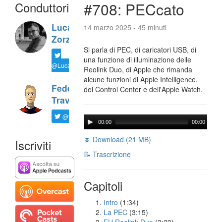
Conduttori
#708: PECcato
Luca
14 marzo 2025 - 45 minuti
Zorzi
Si parla di PEC, di caricatori USB, di
una funzione di illuminazione delle
@LucaTNT
Reolink Duo, di Apple che rimanda
alcune funzioni di Apple Intelligence,
Federico
del Control Center e dell'Apple Watch.
Travaini
@ftrava
00:00
00:00
⏬ Download (21 MB)
Iscriviti
📝 Trascrizione
Capitoli
Intro
(1:34)
La PEC
(3:15)