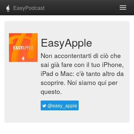
EasyPodcast
Toggl
navig
EasyApple
Non accontentarti di ciò che
sai già fare con il tuo iPhone,
iPad o Mac: c'è tanto altro da
scoprire. Noi siamo qui per
questo.
@easy_apple