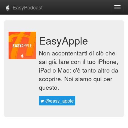
EasyPodcast
Toggl
navig
EasyApple
Non accontentarti di ciò che
sai già fare con il tuo iPhone,
iPad o Mac: c'è tanto altro da
scoprire. Noi siamo qui per
questo.
@easy_apple