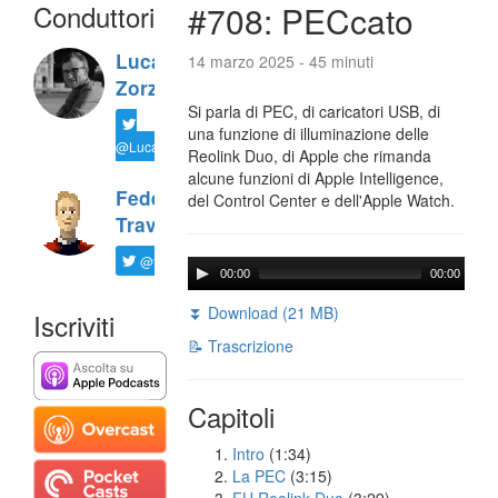
Conduttori
#708: PECcato
Luca
14 marzo 2025 - 45 minuti
Zorzi
Si parla di PEC, di caricatori USB, di
una funzione di illuminazione delle
@LucaTNT
Reolink Duo, di Apple che rimanda
alcune funzioni di Apple Intelligence,
Federico
del Control Center e dell'Apple Watch.
Travaini
@ftrava
00:00
00:00
⏬ Download (21 MB)
Iscriviti
📝 Trascrizione
Capitoli
Intro
(1:34)
La PEC
(3:15)