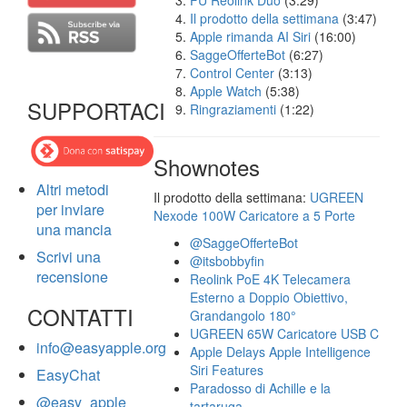
FU Reolink Duo
(3:29)
Il prodotto della settimana
(3:47)
Apple rimanda AI Siri
(16:00)
SaggeOfferteBot
(6:27)
Control Center
(3:13)
Apple Watch
(5:38)
SUPPORTACI
Ringraziamenti
(1:22)
Shownotes
Altri metodi
Il prodotto della settimana:
UGREEN
per inviare
Nexode 100W Caricatore a 5 Porte
una mancia
@SaggeOfferteBot
Scrivi una
@itsbobbyfin
recensione
Reolink PoE 4K Telecamera
Esterno a Doppio Obiettivo,
CONTATTI
Grandangolo 180°
UGREEN 65W Caricatore USB C
info@easyapple.org
Apple Delays Apple Intelligence
Siri Features
EasyChat
Paradosso di Achille e la
@easy_apple
tartaruga