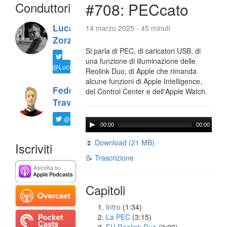
Conduttori
#708: PECcato
Luca
14 marzo 2025 - 45 minuti
Zorzi
Si parla di PEC, di caricatori USB, di
una funzione di illuminazione delle
@LucaTNT
Reolink Duo, di Apple che rimanda
alcune funzioni di Apple Intelligence,
Federico
del Control Center e dell'Apple Watch.
Travaini
@ftrava
00:00
00:00
⏬ Download (21 MB)
Iscriviti
📝 Trascrizione
Capitoli
Intro
(1:34)
La PEC
(3:15)