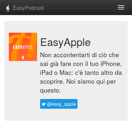
EasyPodcast
Toggl
navig
EasyApple
Non accontentarti di ciò che
sai già fare con il tuo iPhone,
iPad o Mac: c'è tanto altro da
scoprire. Noi siamo qui per
questo.
@easy_apple