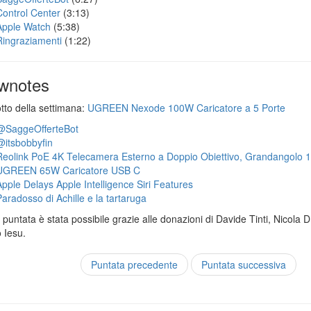
Control Center
(3:13)
Apple Watch
(5:38)
Ringraziamenti
(1:22)
wnotes
otto della settimana:
UGREEN Nexode 100W Caricatore a 5 Porte
@SaggeOfferteBot
@itsbobbyfin
Reolink PoE 4K Telecamera Esterno a Doppio Obiettivo, Grandangolo 
UGREEN 65W Caricatore USB C
Apple Delays Apple Intelligence Siri Features
Paradosso di Achille e la tartaruga
puntata è stata possibile grazie alle donazioni di Davide Tinti, Nicola 
 Iesu.
Puntata precedente
Puntata successiva