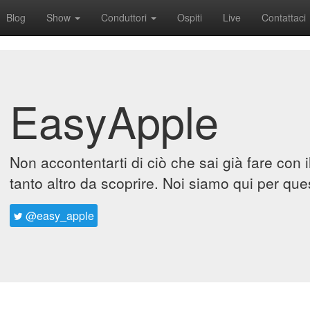
Blog
Show
Conduttori
Ospiti
Live
Contattaci
EasyApple
Non accontentarti di ciò che sai già fare con 
tanto altro da scoprire. Noi siamo qui per que
@easy_apple