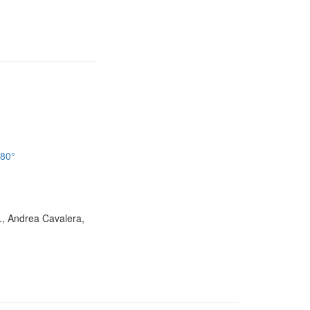
180°
D., Andrea Cavalera,