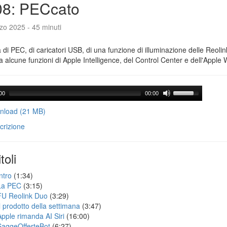
08: PECcato
zo 2025 - 45 minuti
a di PEC, di caricatori USB, di una funzione di illuminazione delle Reoli
 alcune funzioni di Apple Intelligence, del Control Center e dell'Apple 
00
00:00
load (21 MB)
crizione
toli
ntro
(1:34)
La PEC
(3:15)
FU Reolink Duo
(3:29)
Il prodotto della settimana
(3:47)
Apple rimanda AI Siri
(16:00)
SaggeOfferteBot
(6:27)