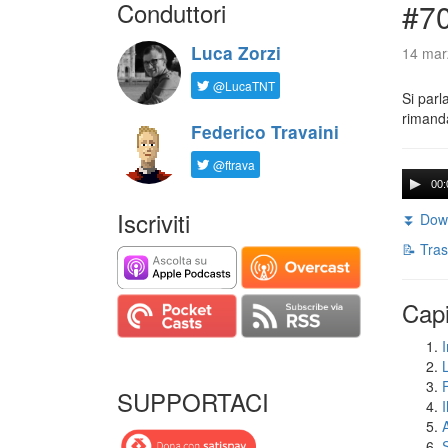
Conduttori
#7
Luca Zorzi
14 mar
@LucaTNT
Si parl
rimanda
Federico Travaini
@ftrava
00:
Iscriviti
⏬ Down
📝 Tras
Capi
I
SUPPORTACI