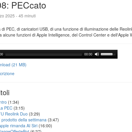
08: PECcato
zo 2025 - 45 minuti
a di PEC, di caricatori USB, di una funzione di illuminazione delle Reoli
 alcune funzioni di Apple Intelligence, del Control Center e dell'Apple 
00
00:00
load (21 MB)
crizione
toli
ntro
(1:34)
La PEC
(3:15)
FU Reolink Duo
(3:29)
Il prodotto della settimana
(3:47)
Apple rimanda AI Siri
(16:00)
SaggeOfferteBot
(6:27)