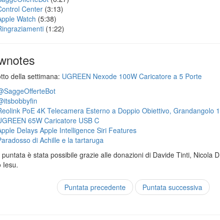
Control Center
(3:13)
Apple Watch
(5:38)
Ringraziamenti
(1:22)
wnotes
otto della settimana:
UGREEN Nexode 100W Caricatore a 5 Porte
@SaggeOfferteBot
@itsbobbyfin
Reolink PoE 4K Telecamera Esterno a Doppio Obiettivo, Grandangolo 
UGREEN 65W Caricatore USB C
Apple Delays Apple Intelligence Siri Features
Paradosso di Achille e la tartaruga
puntata è stata possibile grazie alle donazioni di Davide Tinti, Nicola 
 Iesu.
Puntata precedente
Puntata successiva