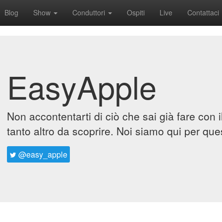
Blog
Show
Conduttori
Ospiti
Live
Contattaci
EasyApple
Non accontentarti di ciò che sai già fare con 
tanto altro da scoprire. Noi siamo qui per que
@easy_apple