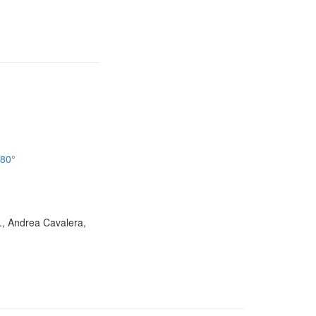
180°
D., Andrea Cavalera,