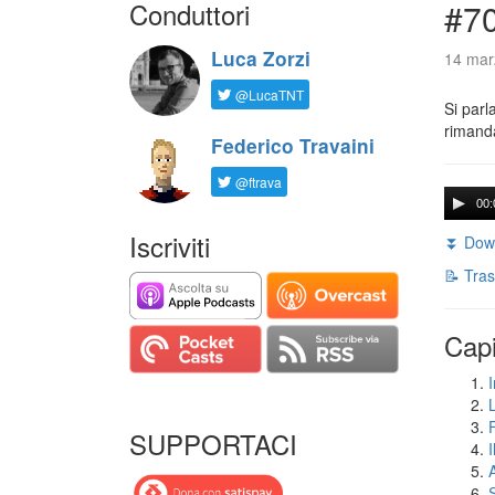
Conduttori
#7
Luca Zorzi
14 mar
@LucaTNT
Si parl
rimanda
Federico Travaini
@ftrava
00:
Iscriviti
⏬ Down
📝 Tras
Capi
I
SUPPORTACI