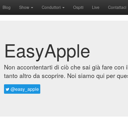
Blog
Show
Conduttori
Ospiti
Live
Contattaci
EasyApple
Non accontentarti di ciò che sai già fare con 
tanto altro da scoprire. Noi siamo qui per que
@easy_apple