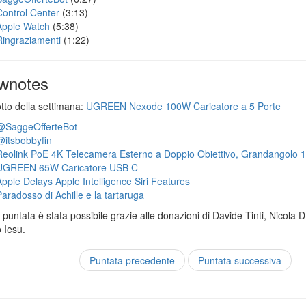
Control Center
(3:13)
Apple Watch
(5:38)
Ringraziamenti
(1:22)
wnotes
otto della settimana:
UGREEN Nexode 100W Caricatore a 5 Porte
@SaggeOfferteBot
@itsbobbyfin
Reolink PoE 4K Telecamera Esterno a Doppio Obiettivo, Grandangolo 
UGREEN 65W Caricatore USB C
Apple Delays Apple Intelligence Siri Features
Paradosso di Achille e la tartaruga
puntata è stata possibile grazie alle donazioni di Davide Tinti, Nicola 
 Iesu.
Puntata precedente
Puntata successiva