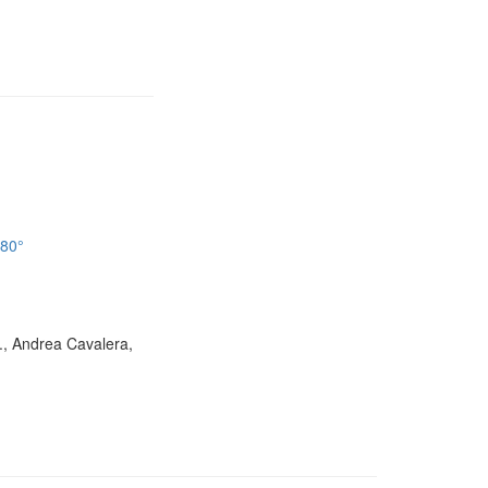
180°
D., Andrea Cavalera,