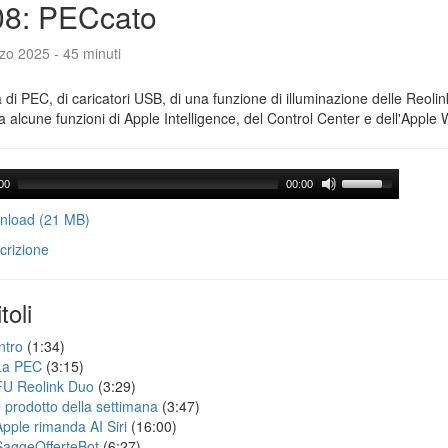
08: PECcato
zo 2025 - 45 minuti
a di PEC, di caricatori USB, di una funzione di illuminazione delle Reoli
 alcune funzioni di Apple Intelligence, del Control Center e dell'Apple 
00
00:00
load (21 MB)
crizione
toli
ntro
(1:34)
La PEC
(3:15)
FU Reolink Duo
(3:29)
Il prodotto della settimana
(3:47)
Apple rimanda AI Siri
(16:00)
SaggeOfferteBot
(6:27)