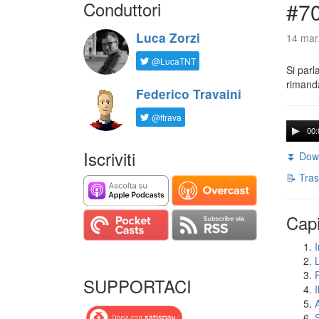
Conduttori
#7
Luca Zorzi
14 mar
@LucaTNT
Si parl
rimanda
Federico Travaini
@ftrava
00:
Iscriviti
⏬ Down
📝 Tras
Capi
I
SUPPORTACI