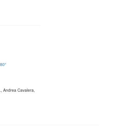
180°
D., Andrea Cavalera,