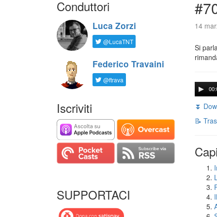
Conduttori
#7
Luca Zorzi
14 mar
@LucaTNT
Si parl
rimanda
Federico Travaini
@ftrava
00:
Iscriviti
⏬ Down
📝 Tras
Capi
I
SUPPORTACI