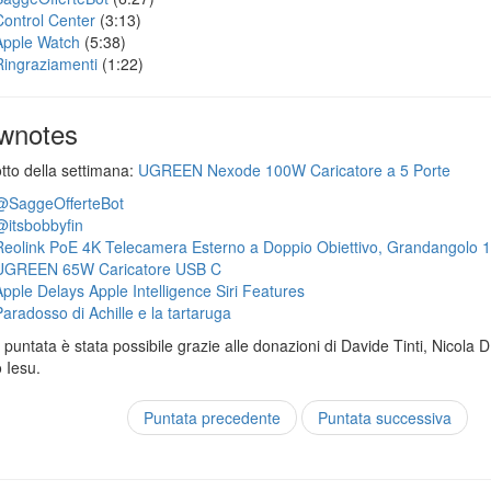
Control Center
(3:13)
Apple Watch
(5:38)
Ringraziamenti
(1:22)
wnotes
otto della settimana:
UGREEN Nexode 100W Caricatore a 5 Porte
@SaggeOfferteBot
@itsbobbyfin
Reolink PoE 4K Telecamera Esterno a Doppio Obiettivo, Grandangolo 
UGREEN 65W Caricatore USB C
Apple Delays Apple Intelligence Siri Features
Paradosso di Achille e la tartaruga
puntata è stata possibile grazie alle donazioni di Davide Tinti, Nicola 
 Iesu.
Puntata precedente
Puntata successiva