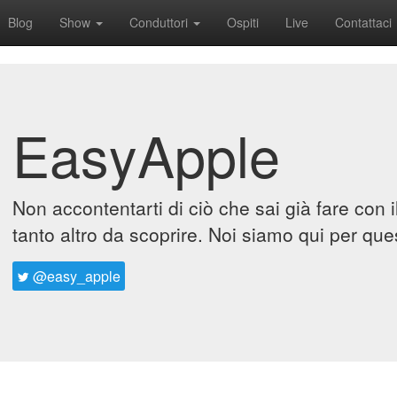
Blog
Show
Conduttori
Ospiti
Live
Contattaci
EasyApple
Non accontentarti di ciò che sai già fare con 
tanto altro da scoprire. Noi siamo qui per que
@easy_apple