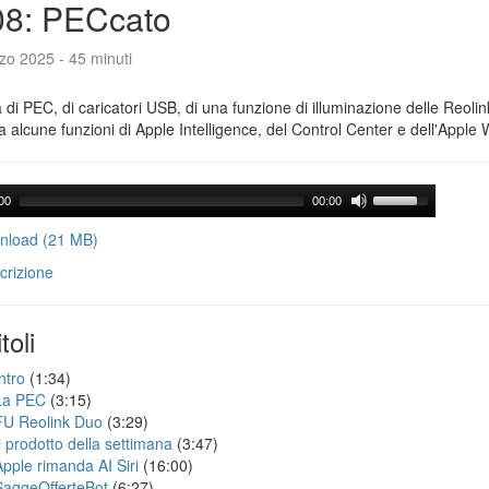
08: PECcato
zo 2025 - 45 minuti
a di PEC, di caricatori USB, di una funzione di illuminazione delle Reoli
 alcune funzioni di Apple Intelligence, del Control Center e dell'Apple 
00
00:00
load (21 MB)
crizione
toli
ntro
(1:34)
La PEC
(3:15)
FU Reolink Duo
(3:29)
Il prodotto della settimana
(3:47)
Apple rimanda AI Siri
(16:00)
SaggeOfferteBot
(6:27)