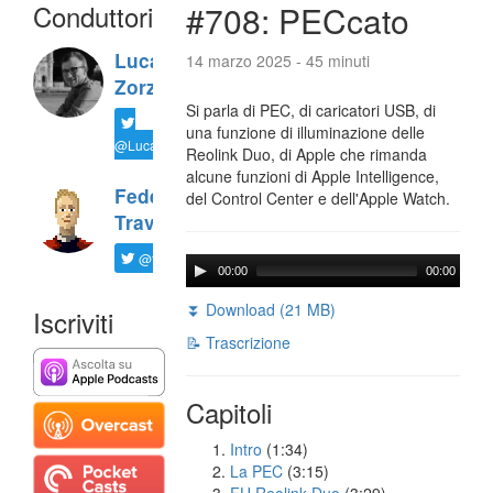
Conduttori
#708: PECcato
Luca
14 marzo 2025 - 45 minuti
Zorzi
Si parla di PEC, di caricatori USB, di
una funzione di illuminazione delle
@LucaTNT
Reolink Duo, di Apple che rimanda
alcune funzioni di Apple Intelligence,
Federico
del Control Center e dell'Apple Watch.
Travaini
@ftrava
00:00
00:00
⏬ Download (21 MB)
Iscriviti
📝 Trascrizione
Capitoli
Intro
(1:34)
La PEC
(3:15)