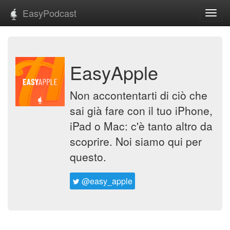
EasyPodcast
Toggl
navig
EasyApple
Non accontentarti di ciò che
sai già fare con il tuo iPhone,
iPad o Mac: c'è tanto altro da
scoprire. Noi siamo qui per
questo.
@easy_apple