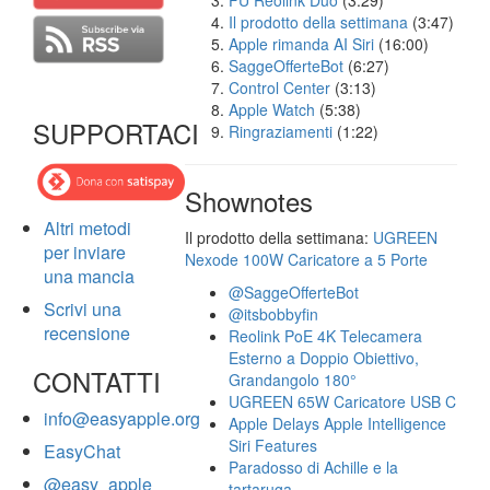
FU Reolink Duo
(3:29)
Il prodotto della settimana
(3:47)
Apple rimanda AI Siri
(16:00)
SaggeOfferteBot
(6:27)
Control Center
(3:13)
Apple Watch
(5:38)
SUPPORTACI
Ringraziamenti
(1:22)
Shownotes
Altri metodi
Il prodotto della settimana:
UGREEN
per inviare
Nexode 100W Caricatore a 5 Porte
una mancia
@SaggeOfferteBot
Scrivi una
@itsbobbyfin
recensione
Reolink PoE 4K Telecamera
Esterno a Doppio Obiettivo,
CONTATTI
Grandangolo 180°
UGREEN 65W Caricatore USB C
info@easyapple.org
Apple Delays Apple Intelligence
Siri Features
EasyChat
Paradosso di Achille e la
@easy_apple
tartaruga