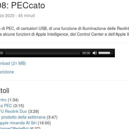
08: PECcato
zo 2025 - 45 minuti
a di PEC, di caricatori USB, di una funzione di illuminazione delle Reoli
 alcune funzioni di Apple Intelligence, del Control Center e dell'Apple 
00
00:00
load (21 MB)
crizione
toli
ntro
(1:34)
La PEC
(3:15)
FU Reolink Duo
(3:29)
Il prodotto della settimana
(3:47)
Apple rimanda AI Siri
(16:00)
SaggeOfferteBot
(6:27)