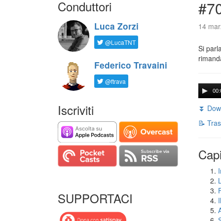
Conduttori
#7
Luca Zorzi
14 mar
@LucaTNT
Si parl
rimanda
Federico Travaini
@ftrava
00:
Iscriviti
⏬ Down
📝 Tras
Capi
I
SUPPORTACI