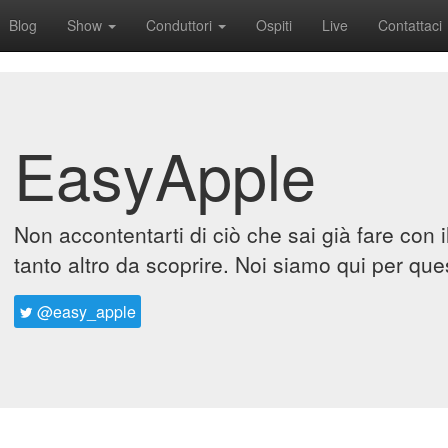
Blog
Show
Conduttori
Ospiti
Live
Contattaci
EasyApple
Non accontentarti di ciò che sai già fare con 
tanto altro da scoprire. Noi siamo qui per que
@easy_apple