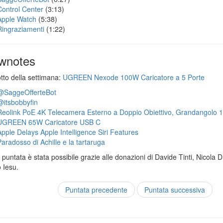
Control Center
(3:13)
Apple Watch
(5:38)
Ringraziamenti
(1:22)
wnotes
otto della settimana:
UGREEN Nexode 100W Caricatore a 5 Porte
@SaggeOfferteBot
@itsbobbyfin
Reolink PoE 4K Telecamera Esterno a Doppio Obiettivo, Grandangolo 
UGREEN 65W Caricatore USB C
Apple Delays Apple Intelligence Siri Features
Paradosso di Achille e la tartaruga
puntata è stata possibile grazie alle donazioni di Davide Tinti, Nicola 
 Iesu.
Puntata precedente
Puntata successiva