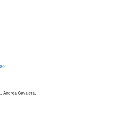
180°
D., Andrea Cavalera,