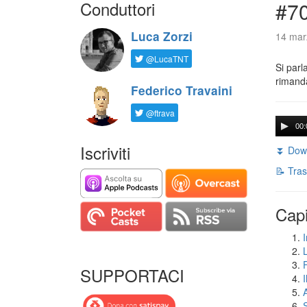
Conduttori
#7
Luca Zorzi
14 mar
@LucaTNT
Si parl
rimanda
Federico Travaini
@ftrava
00:
Iscriviti
⏬ Down
📝 Tras
Capi
I
SUPPORTACI