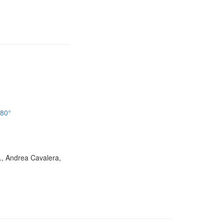
180°
D., Andrea Cavalera,