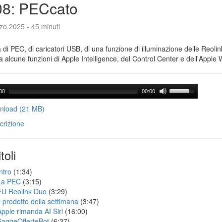
08: PECcato
zo 2025 - 45 minuti
a di PEC, di caricatori USB, di una funzione di illuminazione delle Reoli
 alcune funzioni di Apple Intelligence, del Control Center e dell'Apple 
00
00:00
load (21 MB)
crizione
toli
ntro
(1:34)
La PEC
(3:15)
FU Reolink Duo
(3:29)
Il prodotto della settimana
(3:47)
Apple rimanda AI Siri
(16:00)
SaggeOfferteBot
(6:27)