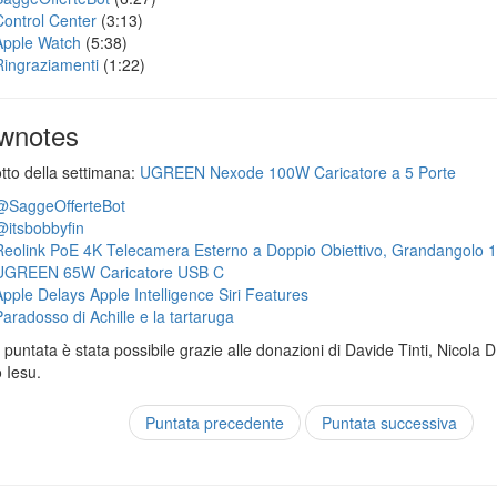
Control Center
(3:13)
Apple Watch
(5:38)
Ringraziamenti
(1:22)
wnotes
otto della settimana:
UGREEN Nexode 100W Caricatore a 5 Porte
@SaggeOfferteBot
@itsbobbyfin
Reolink PoE 4K Telecamera Esterno a Doppio Obiettivo, Grandangolo 
UGREEN 65W Caricatore USB C
Apple Delays Apple Intelligence Siri Features
Paradosso di Achille e la tartaruga
puntata è stata possibile grazie alle donazioni di Davide Tinti, Nicola 
 Iesu.
Puntata precedente
Puntata successiva