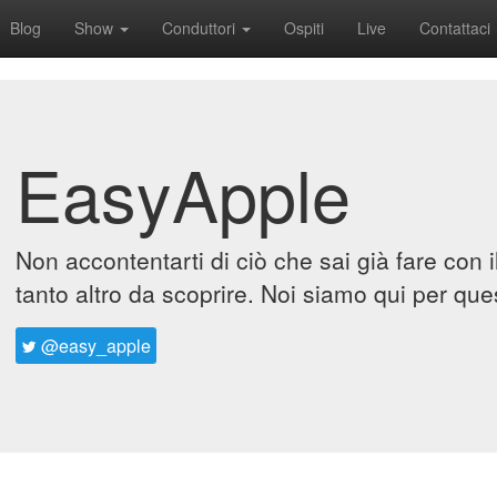
Blog
Show
Conduttori
Ospiti
Live
Contattaci
EasyApple
Non accontentarti di ciò che sai già fare con 
tanto altro da scoprire. Noi siamo qui per que
@easy_apple