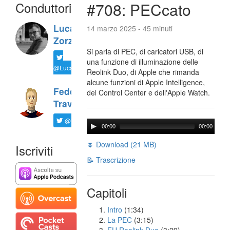
Conduttori
#708: PECcato
Luca
14 marzo 2025 - 45 minuti
Zorzi
Si parla di PEC, di caricatori USB, di
una funzione di illuminazione delle
@LucaTNT
Reolink Duo, di Apple che rimanda
alcune funzioni di Apple Intelligence,
Federico
del Control Center e dell'Apple Watch.
Travaini
@ftrava
00:00
00:00
⏬ Download (21 MB)
Iscriviti
📝 Trascrizione
Capitoli
Intro
(1:34)
La PEC
(3:15)