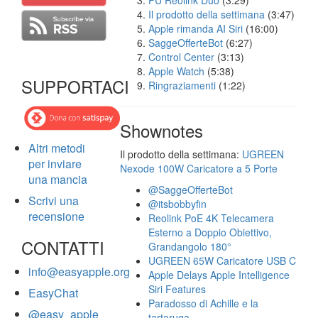
FU Reolink Duo
(3:29)
Il prodotto della settimana
(3:47)
Apple rimanda AI Siri
(16:00)
SaggeOfferteBot
(6:27)
Control Center
(3:13)
Apple Watch
(5:38)
SUPPORTACI
Ringraziamenti
(1:22)
Shownotes
Altri metodi
Il prodotto della settimana:
UGREEN
per inviare
Nexode 100W Caricatore a 5 Porte
una mancia
@SaggeOfferteBot
Scrivi una
@itsbobbyfin
recensione
Reolink PoE 4K Telecamera
Esterno a Doppio Obiettivo,
CONTATTI
Grandangolo 180°
UGREEN 65W Caricatore USB C
info@easyapple.org
Apple Delays Apple Intelligence
Siri Features
EasyChat
Paradosso di Achille e la
@easy_apple
tartaruga