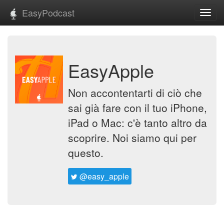
EasyPodcast
Toggl
navig
EasyApple
Non accontentarti di ciò che
sai già fare con il tuo iPhone,
iPad o Mac: c'è tanto altro da
scoprire. Noi siamo qui per
questo.
@easy_apple