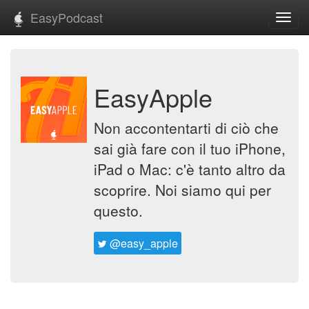
EasyPodcast
Toggl
navig
EasyApple
Non accontentarti di ciò che
sai già fare con il tuo iPhone,
iPad o Mac: c'è tanto altro da
scoprire. Noi siamo qui per
questo.
@easy_apple