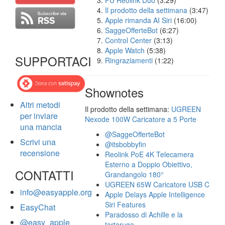
FU Reolink Duo
(3:29)
Il prodotto della settimana
(3:47)
Apple rimanda AI Siri
(16:00)
SaggeOfferteBot
(6:27)
Control Center
(3:13)
Apple Watch
(5:38)
SUPPORTACI
Ringraziamenti
(1:22)
Shownotes
Altri metodi
Il prodotto della settimana:
UGREEN
per inviare
Nexode 100W Caricatore a 5 Porte
una mancia
@SaggeOfferteBot
Scrivi una
@itsbobbyfin
recensione
Reolink PoE 4K Telecamera
Esterno a Doppio Obiettivo,
CONTATTI
Grandangolo 180°
UGREEN 65W Caricatore USB C
info@easyapple.org
Apple Delays Apple Intelligence
Siri Features
EasyChat
Paradosso di Achille e la
@easy_apple
tartaruga