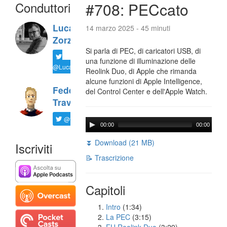
Conduttori
#708: PECcato
Luca
14 marzo 2025 - 45 minuti
Zorzi
Si parla di PEC, di caricatori USB, di
una funzione di illuminazione delle
@LucaTNT
Reolink Duo, di Apple che rimanda
alcune funzioni di Apple Intelligence,
Federico
del Control Center e dell'Apple Watch.
Travaini
@ftrava
00:00
00:00
⏬ Download (21 MB)
Iscriviti
📝 Trascrizione
Capitoli
Intro
(1:34)
La PEC
(3:15)