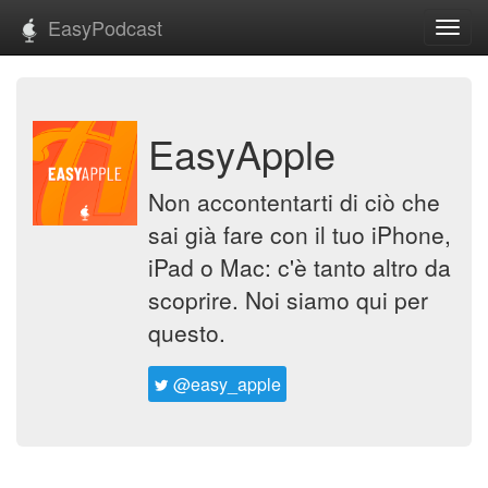
EasyPodcast
Toggl
navig
EasyApple
Non accontentarti di ciò che
sai già fare con il tuo iPhone,
iPad o Mac: c'è tanto altro da
scoprire. Noi siamo qui per
questo.
@easy_apple