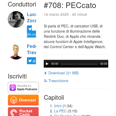
Conduttori
#708: PECcato
Luca
14 marzo 2025 - 45 minuti
Zorzi
Si parla di PEC, di caricatori USB, di
una funzione di illuminazione delle
@LucaTNT
Reolink Duo, di Apple che rimanda
alcune funzioni di Apple Intelligence,
Federico
del Control Center e dell'Apple Watch.
Travaini
@ftrava
00:00
00:00
⏬ Download (21 MB)
Iscriviti
📝 Trascrizione
Capitoli
Intro
(1:34)
La PEC
(3:15)