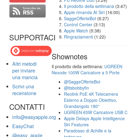
FU Reolink Duo
(3:29)
Il prodotto della settimana
(3:47)
Apple rimanda AI Siri
(16:00)
SaggeOfferteBot
(6:27)
Control Center
(3:13)
Apple Watch
(5:38)
SUPPORTACI
Ringraziamenti
(1:22)
Shownotes
Altri metodi
Il prodotto della settimana:
UGREEN
per inviare
Nexode 100W Caricatore a 5 Porte
una mancia
@SaggeOfferteBot
Scrivi una
@itsbobbyfin
recensione
Reolink PoE 4K Telecamera
Esterno a Doppio Obiettivo,
CONTATTI
Grandangolo 180°
UGREEN 65W Caricatore USB C
info@easyapple.org
Apple Delays Apple Intelligence
Siri Features
EasyChat
Paradosso di Achille e la
@easy_apple
tartaruga