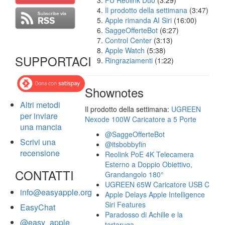
FU Reolink Duo
(3:29)
Il prodotto della settimana
(3:47)
Apple rimanda AI Siri
(16:00)
SaggeOfferteBot
(6:27)
Control Center
(3:13)
Apple Watch
(5:38)
SUPPORTACI
Ringraziamenti
(1:22)
Shownotes
Altri metodi
Il prodotto della settimana:
UGREEN
per inviare
Nexode 100W Caricatore a 5 Porte
una mancia
@SaggeOfferteBot
Scrivi una
@itsbobbyfin
recensione
Reolink PoE 4K Telecamera
Esterno a Doppio Obiettivo,
CONTATTI
Grandangolo 180°
UGREEN 65W Caricatore USB C
info@easyapple.org
Apple Delays Apple Intelligence
Siri Features
EasyChat
Paradosso di Achille e la
@easy_apple
tartaruga