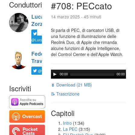
Conduttori
#708: PECcato
Luca
14 marzo 2025 - 45 minuti
Zorzi
Si parla di PEC, di caricatori USB, di
una funzione di illuminazione delle
@LucaTNT
Reolink Duo, di Apple che rimanda
alcune funzioni di Apple Intelligence,
Federico
del Control Center e dell'Apple Watch.
Travaini
@ftrava
00:00
00:00
⏬ Download (21 MB)
Iscriviti
📝 Trascrizione
Capitoli
Intro
(1:34)
La PEC
(3:15)