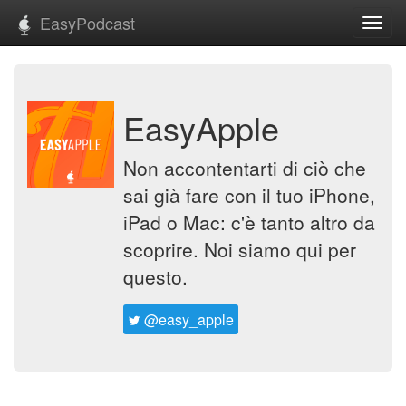
EasyPodcast
Toggl
navig
EasyApple
Non accontentarti di ciò che
sai già fare con il tuo iPhone,
iPad o Mac: c'è tanto altro da
scoprire. Noi siamo qui per
questo.
@easy_apple