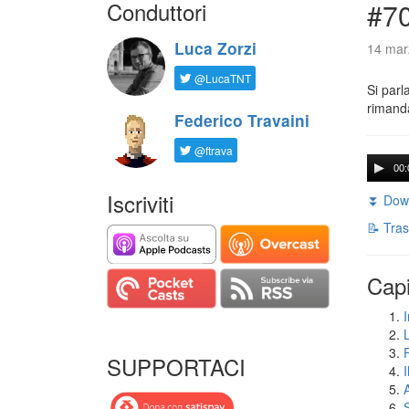
Conduttori
#7
Luca Zorzi
14 mar
@LucaTNT
Si parl
rimanda
Federico Travaini
@ftrava
00:
Iscriviti
⏬ Down
📝 Tras
Capi
I
SUPPORTACI