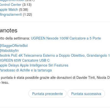
Control Center
(3:13)
Apple Watch
(5:38)
Ringraziamenti
(1:22)
wnotes
otto della settimana:
UGREEN Nexode 100W Caricatore a 5 Porte
@SaggeOfferteBot
@itsbobbyfin
Reolink PoE 4K Telecamera Esterno a Doppio Obiettivo, Grandangolo 
UGREEN 65W Caricatore USB C
Apple Delays Apple Intelligence Siri Features
Paradosso di Achille e la tartaruga
puntata è stata possibile grazie alle donazioni di Davide Tinti, Nicola 
 Iesu.
Puntata precedente
Puntata successiva