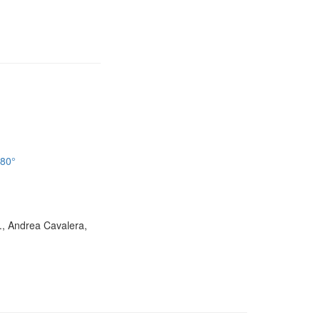
180°
D., Andrea Cavalera,