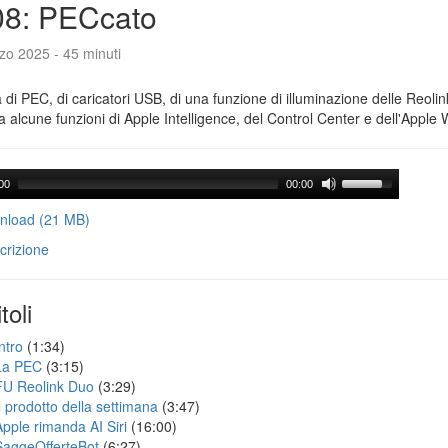
08: PECcato
zo 2025 - 45 minuti
a di PEC, di caricatori USB, di una funzione di illuminazione delle Reoli
 alcune funzioni di Apple Intelligence, del Control Center e dell'Apple 
00
00:00
load (21 MB)
crizione
toli
ntro
(1:34)
La PEC
(3:15)
FU Reolink Duo
(3:29)
Il prodotto della settimana
(3:47)
Apple rimanda AI Siri
(16:00)
SaggeOfferteBot
(6:27)