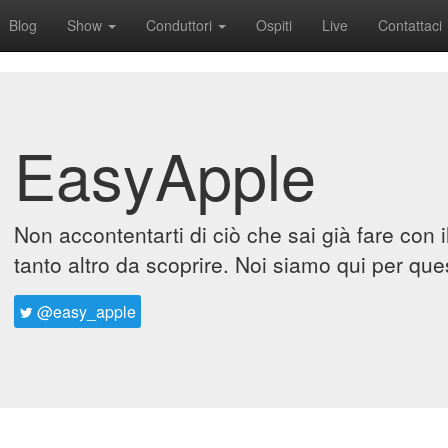
Blog
Show
Conduttori
Ospiti
Live
Contattaci
EasyApple
Non accontentarti di ciò che sai già fare con 
tanto altro da scoprire. Noi siamo qui per que
@easy_apple