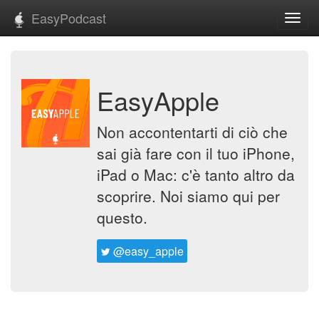
EasyPodcast
Toggl
navig
EasyApple
Non accontentarti di ciò che
sai già fare con il tuo iPhone,
iPad o Mac: c'è tanto altro da
scoprire. Noi siamo qui per
questo.
@easy_apple