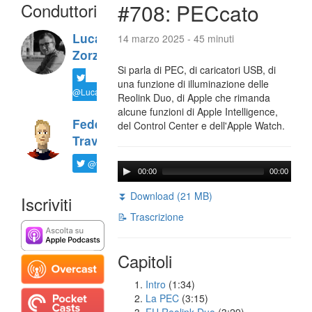
Conduttori
#708: PECcato
Luca
14 marzo 2025 - 45 minuti
Zorzi
Si parla di PEC, di caricatori USB, di
una funzione di illuminazione delle
@LucaTNT
Reolink Duo, di Apple che rimanda
alcune funzioni di Apple Intelligence,
Federico
del Control Center e dell'Apple Watch.
Travaini
@ftrava
00:00
00:00
⏬ Download (21 MB)
Iscriviti
📝 Trascrizione
Capitoli
Intro
(1:34)
La PEC
(3:15)