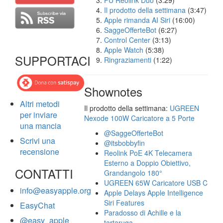
FU Reolink Duo
(3:29)
Il prodotto della settimana
(3:47)
Apple rimanda AI Siri
(16:00)
SaggeOfferteBot
(6:27)
Control Center
(3:13)
Apple Watch
(5:38)
SUPPORTACI
Ringraziamenti
(1:22)
Shownotes
Altri metodi
Il prodotto della settimana:
UGREEN
per inviare
Nexode 100W Caricatore a 5 Porte
una mancia
@SaggeOfferteBot
Scrivi una
@itsbobbyfin
recensione
Reolink PoE 4K Telecamera
Esterno a Doppio Obiettivo,
CONTATTI
Grandangolo 180°
UGREEN 65W Caricatore USB C
info@easyapple.org
Apple Delays Apple Intelligence
Siri Features
EasyChat
Paradosso di Achille e la
@easy_apple
tartaruga