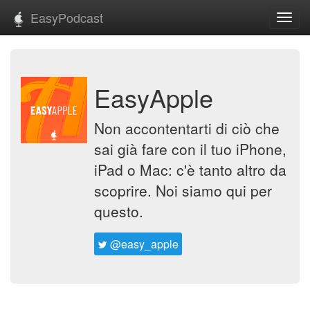
EasyPodcast
Toggl
navig
EasyApple
Non accontentarti di ciò che
sai già fare con il tuo iPhone,
iPad o Mac: c'è tanto altro da
scoprire. Noi siamo qui per
questo.
@easy_apple