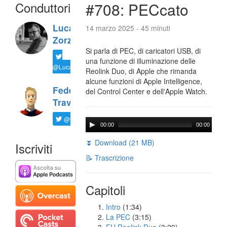
Conduttori
#708: PECcato
Luca
14 marzo 2025 - 45 minuti
Zorzi
Si parla di PEC, di caricatori USB, di
una funzione di illuminazione delle
@LucaTNT
Reolink Duo, di Apple che rimanda
alcune funzioni di Apple Intelligence,
Federico
del Control Center e dell'Apple Watch.
Travaini
@ftrava
00:00
00:00
⏬ Download (21 MB)
Iscriviti
📝 Trascrizione
Capitoli
Intro
(1:34)
La PEC
(3:15)