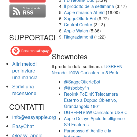
FU Reolink Duo
(3:29)
Il prodotto della settimana
(3:47)
Apple rimanda AI Siri
(16:00)
SaggeOfferteBot
(6:27)
Control Center
(3:13)
Apple Watch
(5:38)
SUPPORTACI
Ringraziamenti
(1:22)
Shownotes
Altri metodi
Il prodotto della settimana:
UGREEN
per inviare
Nexode 100W Caricatore a 5 Porte
una mancia
@SaggeOfferteBot
Scrivi una
@itsbobbyfin
recensione
Reolink PoE 4K Telecamera
Esterno a Doppio Obiettivo,
CONTATTI
Grandangolo 180°
UGREEN 65W Caricatore USB C
info@easyapple.org
Apple Delays Apple Intelligence
Siri Features
EasyChat
Paradosso di Achille e la
@easy_apple
tartaruga