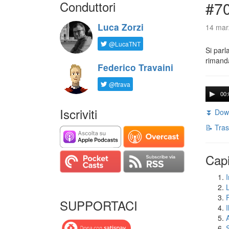
Conduttori
#7
Luca Zorzi
14 mar
@LucaTNT
Si parl
rimanda
Federico Travaini
@ftrava
00:
Iscriviti
⏬ Down
📝 Tras
Capi
I
SUPPORTACI