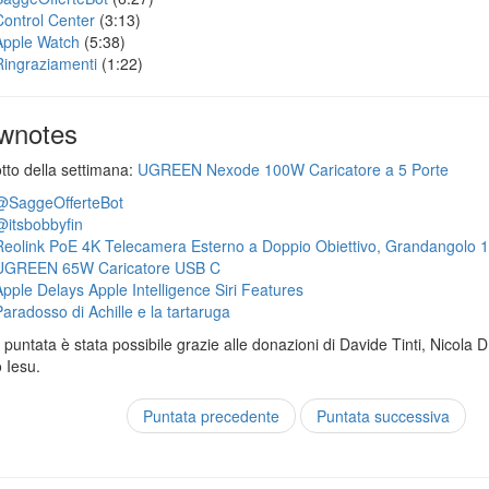
Control Center
(3:13)
Apple Watch
(5:38)
Ringraziamenti
(1:22)
wnotes
otto della settimana:
UGREEN Nexode 100W Caricatore a 5 Porte
@SaggeOfferteBot
@itsbobbyfin
Reolink PoE 4K Telecamera Esterno a Doppio Obiettivo, Grandangolo 
UGREEN 65W Caricatore USB C
Apple Delays Apple Intelligence Siri Features
Paradosso di Achille e la tartaruga
puntata è stata possibile grazie alle donazioni di Davide Tinti, Nicola 
 Iesu.
Puntata precedente
Puntata successiva