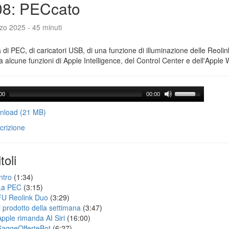
08: PECcato
zo 2025 - 45 minuti
a di PEC, di caricatori USB, di una funzione di illuminazione delle Reoli
 alcune funzioni di Apple Intelligence, del Control Center e dell'Apple 
00
00:00
load (21 MB)
crizione
toli
ntro
(1:34)
La PEC
(3:15)
FU Reolink Duo
(3:29)
Il prodotto della settimana
(3:47)
Apple rimanda AI Siri
(16:00)
SaggeOfferteBot
(6:27)