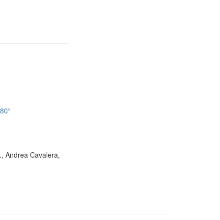
180°
D., Andrea Cavalera,