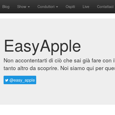
Blog
Show
Conduttori
Ospiti
Live
Contattaci
EasyApple
Non accontentarti di ciò che sai già fare con 
tanto altro da scoprire. Noi siamo qui per que
@easy_apple