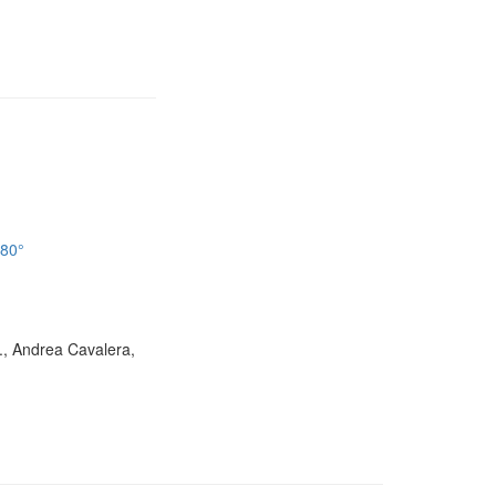
180°
D., Andrea Cavalera,