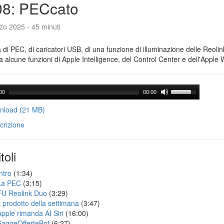
08: PECcato
zo 2025 - 45 minuti
a di PEC, di caricatori USB, di una funzione di illuminazione delle Reoli
 alcune funzioni di Apple Intelligence, del Control Center e dell'Apple 
00
00:00
load (21 MB)
crizione
toli
ntro
(1:34)
La PEC
(3:15)
FU Reolink Duo
(3:29)
Il prodotto della settimana
(3:47)
Apple rimanda AI Siri
(16:00)
SaggeOfferteBot
(6:27)