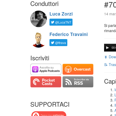
Conduttori
#7
Luca Zorzi
14 mar
@LucaTNT
Si parl
rimanda
Federico Travaini
@ftrava
00:
Iscriviti
⏬ Down
📝 Tras
Capi
I
SUPPORTACI