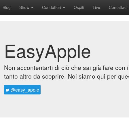
Blog
Show
Conduttori
Ospiti
Live
Contattaci
EasyApple
Non accontentarti di ciò che sai già fare con 
tanto altro da scoprire. Noi siamo qui per que
@easy_apple