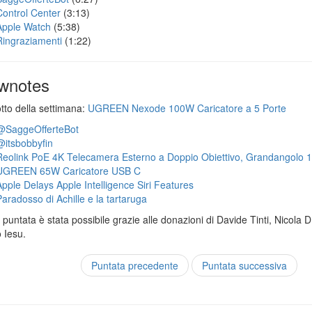
Control Center
(3:13)
Apple Watch
(5:38)
Ringraziamenti
(1:22)
wnotes
otto della settimana:
UGREEN Nexode 100W Caricatore a 5 Porte
@SaggeOfferteBot
@itsbobbyfin
Reolink PoE 4K Telecamera Esterno a Doppio Obiettivo, Grandangolo 
UGREEN 65W Caricatore USB C
Apple Delays Apple Intelligence Siri Features
Paradosso di Achille e la tartaruga
puntata è stata possibile grazie alle donazioni di Davide Tinti, Nicola 
 Iesu.
Puntata precedente
Puntata successiva