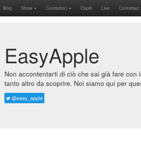
Blog
Show
Conduttori
Ospiti
Live
Contattaci
EasyApple
Non accontentarti di ciò che sai già fare con 
tanto altro da scoprire. Noi siamo qui per que
@easy_apple