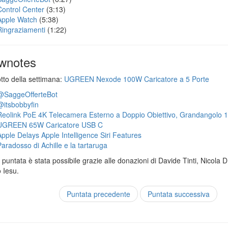
Control Center
(3:13)
Apple Watch
(5:38)
Ringraziamenti
(1:22)
wnotes
otto della settimana:
UGREEN Nexode 100W Caricatore a 5 Porte
@SaggeOfferteBot
@itsbobbyfin
Reolink PoE 4K Telecamera Esterno a Doppio Obiettivo, Grandangolo 
UGREEN 65W Caricatore USB C
Apple Delays Apple Intelligence Siri Features
Paradosso di Achille e la tartaruga
puntata è stata possibile grazie alle donazioni di Davide Tinti, Nicola 
 Iesu.
Puntata precedente
Puntata successiva