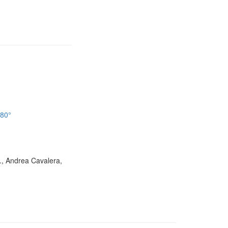
180°
D., Andrea Cavalera,