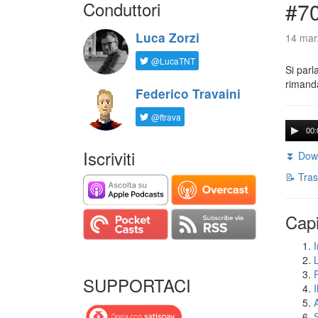
Conduttori
#7
Luca Zorzi
14 mar
@LucaTNT
Si parl
rimanda
Federico Travaini
@ftrava
00:
Iscriviti
⏬ Down
📝 Tras
Capi
I
SUPPORTACI