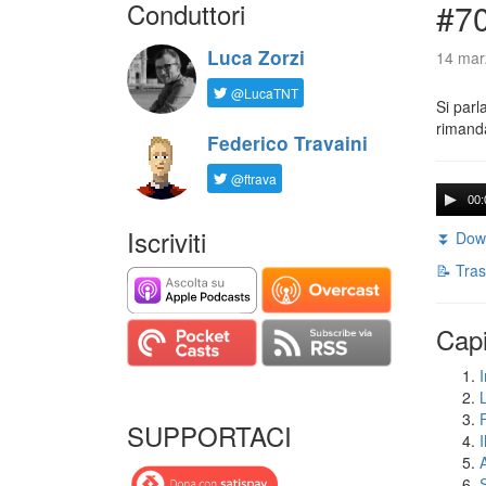
Conduttori
#7
Luca Zorzi
14 mar
@LucaTNT
Si parl
rimanda
Federico Travaini
@ftrava
00:
Iscriviti
⏬ Down
📝 Tras
Capi
I
SUPPORTACI