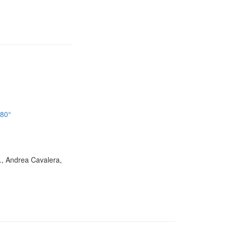
180°
D., Andrea Cavalera,