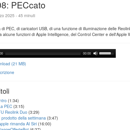
08: PECcato
zo 2025 - 45 minuti
a di PEC, di caricatori USB, di una funzione di illuminazione delle Reoli
 alcune funzioni di Apple Intelligence, del Control Center e dell'Apple 
00
00:00
load (21 MB)
crizione
toli
ntro
(1:34)
La PEC
(3:15)
FU Reolink Duo
(3:29)
Il prodotto della settimana
(3:47)
Apple rimanda AI Siri
(16:00)
SaggeOfferteBot
(6:27)