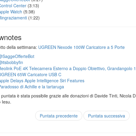
Control Center
(3:13)
Apple Watch
(5:38)
Ringraziamenti
(1:22)
wnotes
otto della settimana:
UGREEN Nexode 100W Caricatore a 5 Porte
@SaggeOfferteBot
@itsbobbyfin
Reolink PoE 4K Telecamera Esterno a Doppio Obiettivo, Grandangolo 
UGREEN 65W Caricatore USB C
Apple Delays Apple Intelligence Siri Features
Paradosso di Achille e la tartaruga
puntata è stata possibile grazie alle donazioni di Davide Tinti, Nicola 
 Iesu.
Puntata precedente
Puntata successiva