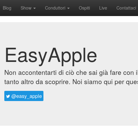
Blog
Show
Conduttori
Ospiti
Live
Contattaci
EasyApple
Non accontentarti di ciò che sai già fare con 
tanto altro da scoprire. Noi siamo qui per que
@easy_apple