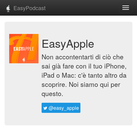
EasyPodcast
Toggl
navig
EasyApple
Non accontentarti di ciò che
sai già fare con il tuo iPhone,
iPad o Mac: c'è tanto altro da
scoprire. Noi siamo qui per
questo.
@easy_apple