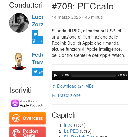
Conduttori
#708: PECcato
Luca
14 marzo 2025 - 45 minuti
Zorzi
Si parla di PEC, di caricatori USB, di
una funzione di illuminazione delle
@LucaTNT
Reolink Duo, di Apple che rimanda
alcune funzioni di Apple Intelligence,
Federico
del Control Center e dell'Apple Watch.
Travaini
@ftrava
00:00
00:00
⏬ Download (21 MB)
Iscriviti
📝 Trascrizione
Capitoli
Intro
(1:34)
La PEC
(3:15)