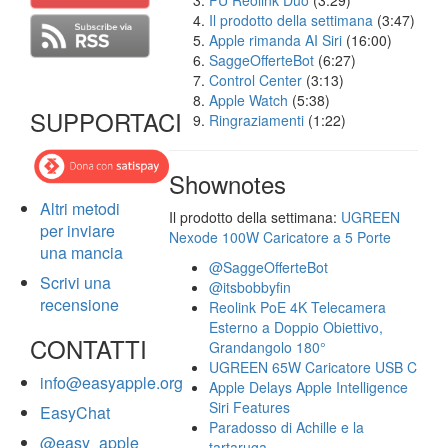
FU Reolink Duo
(3:29)
Il prodotto della settimana
(3:47)
Apple rimanda AI Siri
(16:00)
SaggeOfferteBot
(6:27)
Control Center
(3:13)
Apple Watch
(5:38)
SUPPORTACI
Ringraziamenti
(1:22)
Shownotes
Altri metodi
Il prodotto della settimana:
UGREEN
per inviare
Nexode 100W Caricatore a 5 Porte
una mancia
@SaggeOfferteBot
Scrivi una
@itsbobbyfin
recensione
Reolink PoE 4K Telecamera
Esterno a Doppio Obiettivo,
CONTATTI
Grandangolo 180°
UGREEN 65W Caricatore USB C
info@easyapple.org
Apple Delays Apple Intelligence
Siri Features
EasyChat
Paradosso di Achille e la
@easy_apple
tartaruga