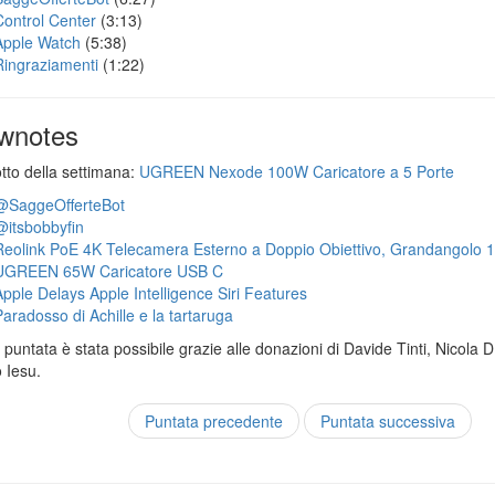
Control Center
(3:13)
Apple Watch
(5:38)
Ringraziamenti
(1:22)
wnotes
otto della settimana:
UGREEN Nexode 100W Caricatore a 5 Porte
@SaggeOfferteBot
@itsbobbyfin
Reolink PoE 4K Telecamera Esterno a Doppio Obiettivo, Grandangolo 
UGREEN 65W Caricatore USB C
Apple Delays Apple Intelligence Siri Features
Paradosso di Achille e la tartaruga
puntata è stata possibile grazie alle donazioni di Davide Tinti, Nicola 
 Iesu.
Puntata precedente
Puntata successiva