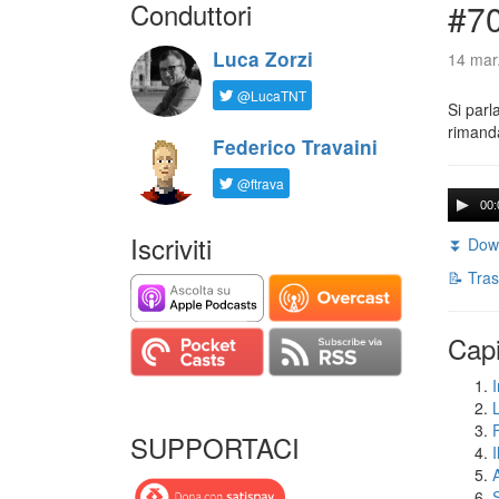
Conduttori
#7
Luca Zorzi
14 mar
@LucaTNT
Si parl
rimanda
Federico Travaini
@ftrava
00:
Iscriviti
⏬ Down
📝 Tras
Capi
I
SUPPORTACI