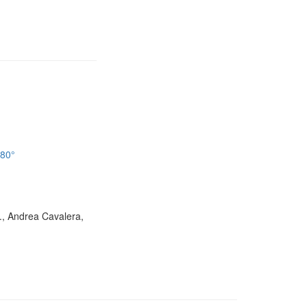
180°
D., Andrea Cavalera,