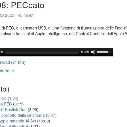
08: PECcato
zo 2025 - 45 minuti
a di PEC, di caricatori USB, di una funzione di illuminazione delle Reoli
 alcune funzioni di Apple Intelligence, del Control Center e dell'Apple 
00
00:00
load (21 MB)
crizione
toli
ntro
(1:34)
La PEC
(3:15)
FU Reolink Duo
(3:29)
Il prodotto della settimana
(3:47)
Apple rimanda AI Siri
(16:00)
SaggeOfferteBot
(6:27)