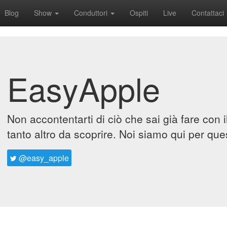
Blog
Show
Conduttori
Ospiti
Live
Contattaci
EasyApple
Non accontentarti di ciò che sai già fare con 
tanto altro da scoprire. Noi siamo qui per que
@easy_apple