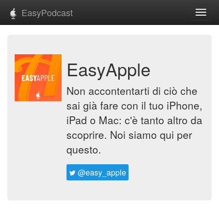
EasyPodcast
Toggl
navig
EasyApple
Non accontentarti di ciò che
sai già fare con il tuo iPhone,
iPad o Mac: c'è tanto altro da
scoprire. Noi siamo qui per
questo.
@easy_apple