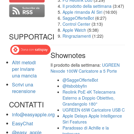
FU Reolink Duo
(3:29)
Il prodotto della settimana
(3:47)
Apple rimanda AI Siri
(16:00)
SaggeOfferteBot
(6:27)
Control Center
(3:13)
Apple Watch
(5:38)
SUPPORTACI
Ringraziamenti
(1:22)
Shownotes
Altri metodi
Il prodotto della settimana:
UGREEN
per inviare
Nexode 100W Caricatore a 5 Porte
una mancia
@SaggeOfferteBot
Scrivi una
@itsbobbyfin
recensione
Reolink PoE 4K Telecamera
Esterno a Doppio Obiettivo,
CONTATTI
Grandangolo 180°
UGREEN 65W Caricatore USB C
info@easyapple.org
Apple Delays Apple Intelligence
Siri Features
EasyChat
Paradosso di Achille e la
@easy_apple
tartaruga