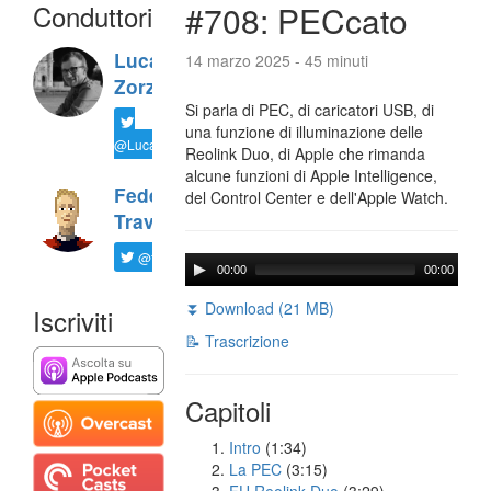
Conduttori
#708: PECcato
Luca
14 marzo 2025 - 45 minuti
Zorzi
Si parla di PEC, di caricatori USB, di
una funzione di illuminazione delle
@LucaTNT
Reolink Duo, di Apple che rimanda
alcune funzioni di Apple Intelligence,
Federico
del Control Center e dell'Apple Watch.
Travaini
@ftrava
00:00
00:00
⏬ Download (21 MB)
Iscriviti
📝 Trascrizione
Capitoli
Intro
(1:34)
La PEC
(3:15)