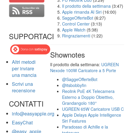
FU Reolink Duo
(3:29)
Il prodotto della settimana
(3:47)
Apple rimanda AI Siri
(16:00)
SaggeOfferteBot
(6:27)
Control Center
(3:13)
Apple Watch
(5:38)
SUPPORTACI
Ringraziamenti
(1:22)
Shownotes
Altri metodi
Il prodotto della settimana:
UGREEN
per inviare
Nexode 100W Caricatore a 5 Porte
una mancia
@SaggeOfferteBot
Scrivi una
@itsbobbyfin
recensione
Reolink PoE 4K Telecamera
Esterno a Doppio Obiettivo,
CONTATTI
Grandangolo 180°
UGREEN 65W Caricatore USB C
info@easyapple.org
Apple Delays Apple Intelligence
Siri Features
EasyChat
Paradosso di Achille e la
@easy_apple
tartaruga