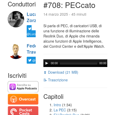
Conduttori
#708: PECcato
Luca
14 marzo 2025 - 45 minuti
Zorzi
Si parla di PEC, di caricatori USB, di
una funzione di illuminazione delle
@LucaTNT
Reolink Duo, di Apple che rimanda
alcune funzioni di Apple Intelligence,
Federico
del Control Center e dell'Apple Watch.
Travaini
@ftrava
00:00
00:00
⏬ Download (21 MB)
Iscriviti
📝 Trascrizione
Capitoli
Intro
(1:34)
La PEC
(3:15)