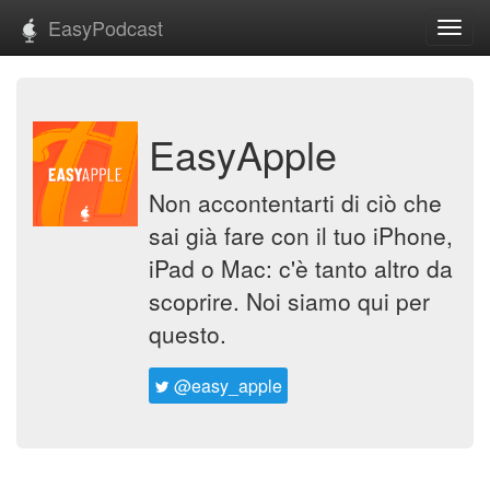
EasyPodcast
Toggl
navig
EasyApple
Non accontentarti di ciò che
sai già fare con il tuo iPhone,
iPad o Mac: c'è tanto altro da
scoprire. Noi siamo qui per
questo.
@easy_apple