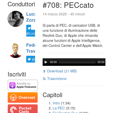
Conduttori
#708: PECcato
Luca
14 marzo 2025 - 45 minuti
Zorzi
Si parla di PEC, di caricatori USB, di
una funzione di illuminazione delle
@LucaTNT
Reolink Duo, di Apple che rimanda
alcune funzioni di Apple Intelligence,
Federico
del Control Center e dell'Apple Watch.
Travaini
@ftrava
00:00
00:00
⏬ Download (21 MB)
Iscriviti
📝 Trascrizione
Capitoli
Intro
(1:34)
La PEC
(3:15)