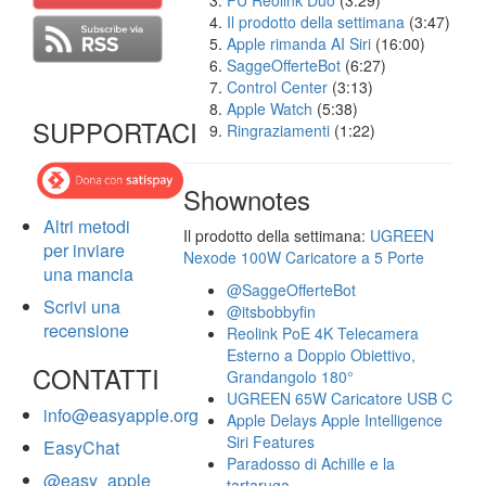
FU Reolink Duo
(3:29)
Il prodotto della settimana
(3:47)
Apple rimanda AI Siri
(16:00)
SaggeOfferteBot
(6:27)
Control Center
(3:13)
Apple Watch
(5:38)
SUPPORTACI
Ringraziamenti
(1:22)
Shownotes
Altri metodi
Il prodotto della settimana:
UGREEN
per inviare
Nexode 100W Caricatore a 5 Porte
una mancia
@SaggeOfferteBot
Scrivi una
@itsbobbyfin
recensione
Reolink PoE 4K Telecamera
Esterno a Doppio Obiettivo,
CONTATTI
Grandangolo 180°
UGREEN 65W Caricatore USB C
info@easyapple.org
Apple Delays Apple Intelligence
Siri Features
EasyChat
Paradosso di Achille e la
@easy_apple
tartaruga