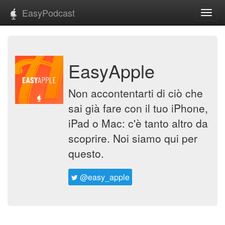
EasyPodcast
Toggl
navig
EasyApple
Non accontentarti di ciò che
sai già fare con il tuo iPhone,
iPad o Mac: c'è tanto altro da
scoprire. Noi siamo qui per
questo.
@easy_apple