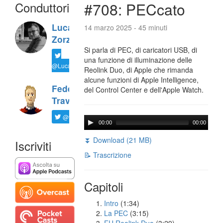
Conduttori
#708: PECcato
Luca
14 marzo 2025 - 45 minuti
Zorzi
Si parla di PEC, di caricatori USB, di
una funzione di illuminazione delle
@LucaTNT
Reolink Duo, di Apple che rimanda
alcune funzioni di Apple Intelligence,
Federico
del Control Center e dell'Apple Watch.
Travaini
@ftrava
00:00
00:00
⏬ Download (21 MB)
Iscriviti
📝 Trascrizione
Capitoli
Intro
(1:34)
La PEC
(3:15)