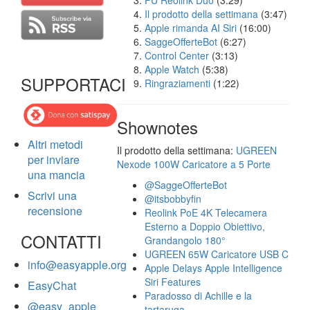
FU Reolink Duo
(3:29)
Il prodotto della settimana
(3:47)
Apple rimanda AI Siri
(16:00)
SaggeOfferteBot
(6:27)
Control Center
(3:13)
Apple Watch
(5:38)
SUPPORTACI
Ringraziamenti
(1:22)
Shownotes
Altri metodi
Il prodotto della settimana:
UGREEN
per inviare
Nexode 100W Caricatore a 5 Porte
una mancia
@SaggeOfferteBot
Scrivi una
@itsbobbyfin
recensione
Reolink PoE 4K Telecamera
Esterno a Doppio Obiettivo,
CONTATTI
Grandangolo 180°
UGREEN 65W Caricatore USB C
info@easyapple.org
Apple Delays Apple Intelligence
Siri Features
EasyChat
Paradosso di Achille e la
@easy_apple
tartaruga