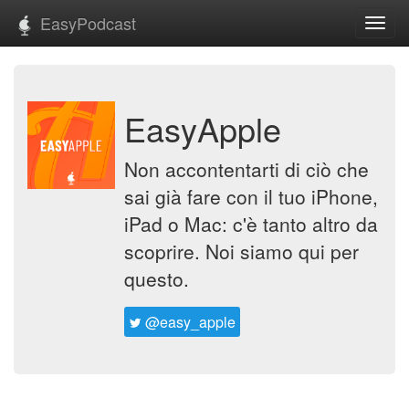
EasyPodcast
Toggl
navig
EasyApple
Non accontentarti di ciò che
sai già fare con il tuo iPhone,
iPad o Mac: c'è tanto altro da
scoprire. Noi siamo qui per
questo.
@easy_apple