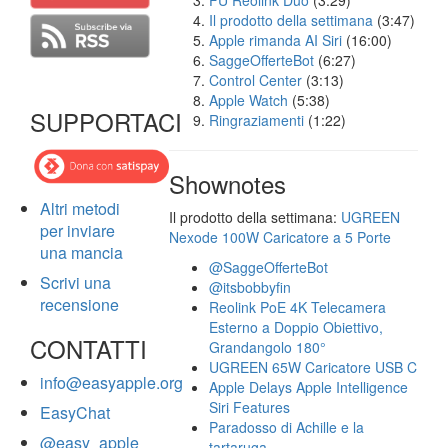
FU Reolink Duo
(3:29)
Il prodotto della settimana
(3:47)
Apple rimanda AI Siri
(16:00)
SaggeOfferteBot
(6:27)
Control Center
(3:13)
Apple Watch
(5:38)
SUPPORTACI
Ringraziamenti
(1:22)
Shownotes
Altri metodi
Il prodotto della settimana:
UGREEN
per inviare
Nexode 100W Caricatore a 5 Porte
una mancia
@SaggeOfferteBot
Scrivi una
@itsbobbyfin
recensione
Reolink PoE 4K Telecamera
Esterno a Doppio Obiettivo,
CONTATTI
Grandangolo 180°
UGREEN 65W Caricatore USB C
info@easyapple.org
Apple Delays Apple Intelligence
Siri Features
EasyChat
Paradosso di Achille e la
@easy_apple
tartaruga