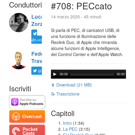
Conduttori
#708: PECcato
Luca
14 marzo 2025 - 45 minuti
Zorzi
Si parla di PEC, di caricatori USB, di
una funzione di illuminazione delle
@LucaTNT
Reolink Duo, di Apple che rimanda
alcune funzioni di Apple Intelligence,
Federico
del Control Center e dell'Apple Watch.
Travaini
@ftrava
00:00
00:00
⏬ Download (21 MB)
Iscriviti
📝 Trascrizione
Capitoli
Intro
(1:34)
La PEC
(3:15)