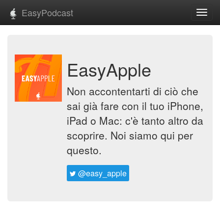
EasyPodcast
Toggl
navig
EasyApple
Non accontentarti di ciò che
sai già fare con il tuo iPhone,
iPad o Mac: c'è tanto altro da
scoprire. Noi siamo qui per
questo.
@easy_apple