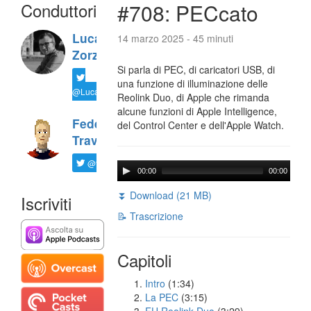
Conduttori
#708: PECcato
Luca
14 marzo 2025 - 45 minuti
Zorzi
Si parla di PEC, di caricatori USB, di
una funzione di illuminazione delle
@LucaTNT
Reolink Duo, di Apple che rimanda
alcune funzioni di Apple Intelligence,
Federico
del Control Center e dell'Apple Watch.
Travaini
@ftrava
00:00
00:00
⏬ Download (21 MB)
Iscriviti
📝 Trascrizione
Capitoli
Intro
(1:34)
La PEC
(3:15)