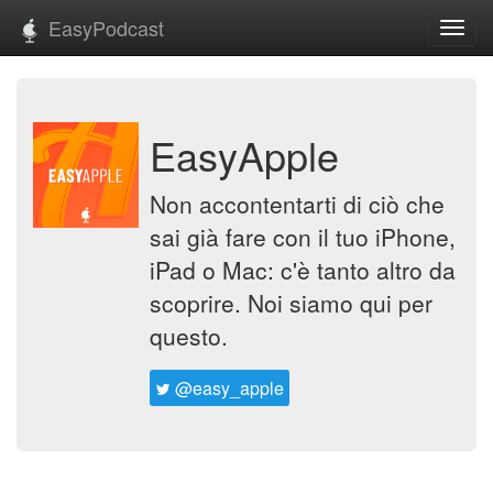
EasyPodcast
Toggl
navig
EasyApple
Non accontentarti di ciò che
sai già fare con il tuo iPhone,
iPad o Mac: c'è tanto altro da
scoprire. Noi siamo qui per
questo.
@easy_apple