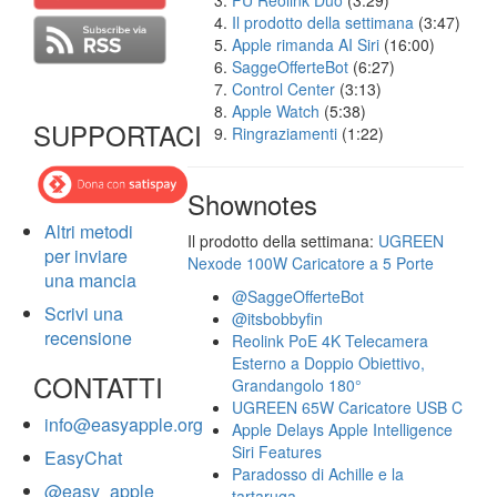
FU Reolink Duo
(3:29)
Il prodotto della settimana
(3:47)
Apple rimanda AI Siri
(16:00)
SaggeOfferteBot
(6:27)
Control Center
(3:13)
Apple Watch
(5:38)
SUPPORTACI
Ringraziamenti
(1:22)
Shownotes
Altri metodi
Il prodotto della settimana:
UGREEN
per inviare
Nexode 100W Caricatore a 5 Porte
una mancia
@SaggeOfferteBot
Scrivi una
@itsbobbyfin
recensione
Reolink PoE 4K Telecamera
Esterno a Doppio Obiettivo,
CONTATTI
Grandangolo 180°
UGREEN 65W Caricatore USB C
info@easyapple.org
Apple Delays Apple Intelligence
Siri Features
EasyChat
Paradosso di Achille e la
@easy_apple
tartaruga