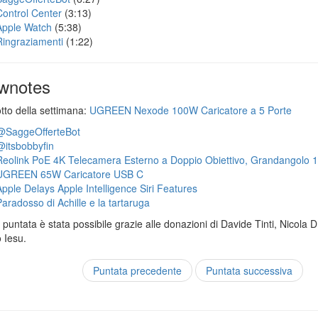
Control Center
(3:13)
Apple Watch
(5:38)
Ringraziamenti
(1:22)
wnotes
otto della settimana:
UGREEN Nexode 100W Caricatore a 5 Porte
@SaggeOfferteBot
@itsbobbyfin
Reolink PoE 4K Telecamera Esterno a Doppio Obiettivo, Grandangolo 
UGREEN 65W Caricatore USB C
Apple Delays Apple Intelligence Siri Features
Paradosso di Achille e la tartaruga
puntata è stata possibile grazie alle donazioni di Davide Tinti, Nicola 
 Iesu.
Puntata precedente
Puntata successiva