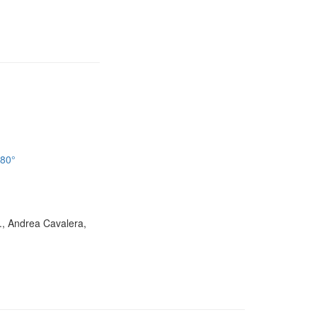
180°
D., Andrea Cavalera,