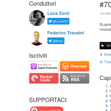
Conduttori
#7
Luca Zorzi
14 mar
@LucaTNT
Si parl
rimanda
Federico Travaini
@ftrava
00:
Iscriviti
⏬ Down
📝 Tras
Capi
I
SUPPORTACI