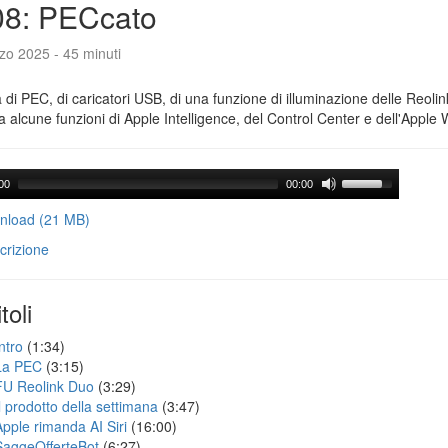
08: PECcato
zo 2025 - 45 minuti
a di PEC, di caricatori USB, di una funzione di illuminazione delle Reoli
 alcune funzioni di Apple Intelligence, del Control Center e dell'Apple 
00
00:00
load (21 MB)
crizione
toli
ntro
(1:34)
La PEC
(3:15)
FU Reolink Duo
(3:29)
Il prodotto della settimana
(3:47)
Apple rimanda AI Siri
(16:00)
SaggeOfferteBot
(6:27)