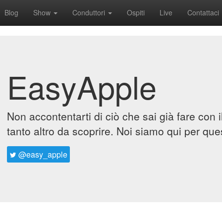
Blog
Show
Conduttori
Ospiti
Live
Contattaci
EasyApple
Non accontentarti di ciò che sai già fare con 
tanto altro da scoprire. Noi siamo qui per que
@easy_apple