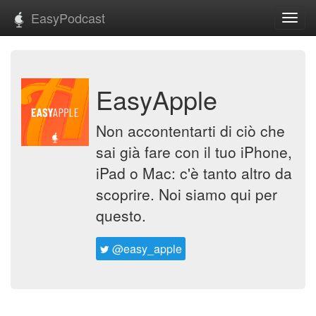
EasyPodcast
Toggl
navig
EasyApple
Non accontentarti di ciò che
sai già fare con il tuo iPhone,
iPad o Mac: c'è tanto altro da
scoprire. Noi siamo qui per
questo.
@easy_apple