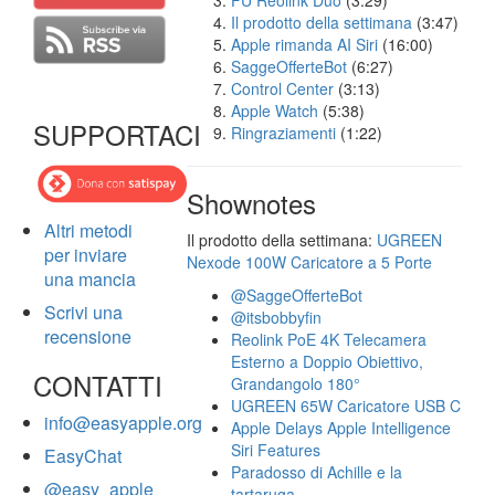
FU Reolink Duo
(3:29)
Il prodotto della settimana
(3:47)
Apple rimanda AI Siri
(16:00)
SaggeOfferteBot
(6:27)
Control Center
(3:13)
Apple Watch
(5:38)
SUPPORTACI
Ringraziamenti
(1:22)
Shownotes
Altri metodi
Il prodotto della settimana:
UGREEN
per inviare
Nexode 100W Caricatore a 5 Porte
una mancia
@SaggeOfferteBot
Scrivi una
@itsbobbyfin
recensione
Reolink PoE 4K Telecamera
Esterno a Doppio Obiettivo,
CONTATTI
Grandangolo 180°
UGREEN 65W Caricatore USB C
info@easyapple.org
Apple Delays Apple Intelligence
Siri Features
EasyChat
Paradosso di Achille e la
@easy_apple
tartaruga