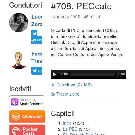
Conduttori
#708: PECcato
Luca
14 marzo 2025 - 45 minuti
Zorzi
Si parla di PEC, di caricatori USB, di
una funzione di illuminazione delle
@LucaTNT
Reolink Duo, di Apple che rimanda
alcune funzioni di Apple Intelligence,
Federico
del Control Center e dell'Apple Watch.
Travaini
@ftrava
00:00
00:00
⏬ Download (21 MB)
Iscriviti
📝 Trascrizione
Capitoli
Intro
(1:34)
La PEC
(3:15)