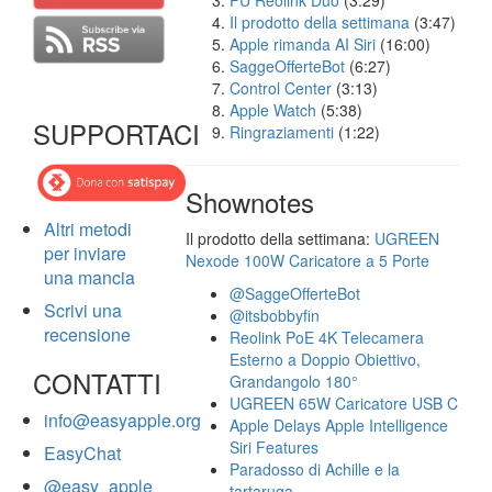
FU Reolink Duo
(3:29)
Il prodotto della settimana
(3:47)
Apple rimanda AI Siri
(16:00)
SaggeOfferteBot
(6:27)
Control Center
(3:13)
Apple Watch
(5:38)
SUPPORTACI
Ringraziamenti
(1:22)
Shownotes
Altri metodi
Il prodotto della settimana:
UGREEN
per inviare
Nexode 100W Caricatore a 5 Porte
una mancia
@SaggeOfferteBot
Scrivi una
@itsbobbyfin
recensione
Reolink PoE 4K Telecamera
Esterno a Doppio Obiettivo,
CONTATTI
Grandangolo 180°
UGREEN 65W Caricatore USB C
info@easyapple.org
Apple Delays Apple Intelligence
Siri Features
EasyChat
Paradosso di Achille e la
@easy_apple
tartaruga