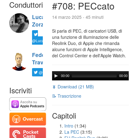
Conduttori
#708: PECcato
Luca
14 marzo 2025 - 45 minuti
Zorzi
Si parla di PEC, di caricatori USB, di
una funzione di illuminazione delle
@LucaTNT
Reolink Duo, di Apple che rimanda
alcune funzioni di Apple Intelligence,
Federico
del Control Center e dell'Apple Watch.
Travaini
@ftrava
00:00
00:00
⏬ Download (21 MB)
Iscriviti
📝 Trascrizione
Capitoli
Intro
(1:34)
La PEC
(3:15)