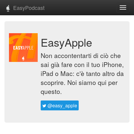
EasyPodcast
Toggl
navig
EasyApple
Non accontentarti di ciò che
sai già fare con il tuo iPhone,
iPad o Mac: c'è tanto altro da
scoprire. Noi siamo qui per
questo.
@easy_apple