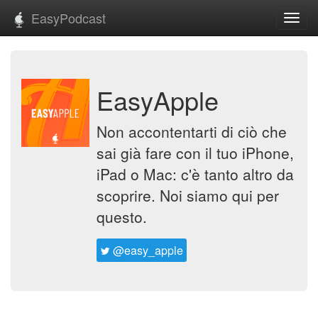
EasyPodcast
Toggl
navig
EasyApple
Non accontentarti di ciò che
sai già fare con il tuo iPhone,
iPad o Mac: c'è tanto altro da
scoprire. Noi siamo qui per
questo.
@easy_apple