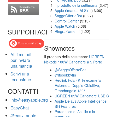
FU Reolink Duo
(3:29)
Il prodotto della settimana
(3:47)
Apple rimanda AI Siri
(16:00)
SaggeOfferteBot
(6:27)
Control Center
(3:13)
Apple Watch
(5:38)
SUPPORTACI
Ringraziamenti
(1:22)
Shownotes
Altri metodi
Il prodotto della settimana:
UGREEN
per inviare
Nexode 100W Caricatore a 5 Porte
una mancia
@SaggeOfferteBot
Scrivi una
@itsbobbyfin
recensione
Reolink PoE 4K Telecamera
Esterno a Doppio Obiettivo,
CONTATTI
Grandangolo 180°
UGREEN 65W Caricatore USB C
info@easyapple.org
Apple Delays Apple Intelligence
Siri Features
EasyChat
Paradosso di Achille e la
@easy_apple
tartaruga