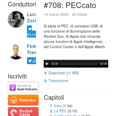
Conduttori
#708: PECcato
Luca
14 marzo 2025 - 45 minuti
Zorzi
Si parla di PEC, di caricatori USB, di
una funzione di illuminazione delle
@LucaTNT
Reolink Duo, di Apple che rimanda
alcune funzioni di Apple Intelligence,
Federico
del Control Center e dell'Apple Watch.
Travaini
@ftrava
00:00
00:00
⏬ Download (21 MB)
Iscriviti
📝 Trascrizione
Capitoli
Intro
(1:34)
La PEC
(3:15)