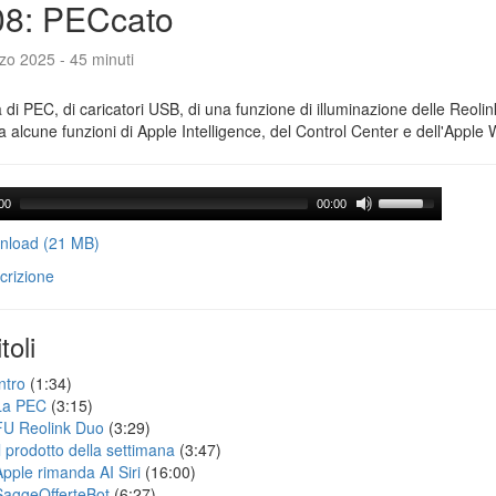
08: PECcato
zo 2025 - 45 minuti
a di PEC, di caricatori USB, di una funzione di illuminazione delle Reoli
 alcune funzioni di Apple Intelligence, del Control Center e dell'Apple 
00
00:00
load (21 MB)
crizione
toli
ntro
(1:34)
La PEC
(3:15)
FU Reolink Duo
(3:29)
Il prodotto della settimana
(3:47)
Apple rimanda AI Siri
(16:00)
SaggeOfferteBot
(6:27)