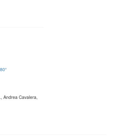
180°
D., Andrea Cavalera,