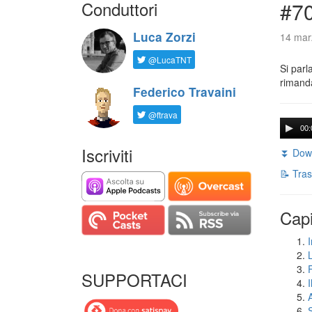
Conduttori
#7
Luca Zorzi
14 mar
@LucaTNT
Si parl
rimanda
Federico Travaini
@ftrava
00:
Iscriviti
⏬ Down
📝 Tras
Capi
I
SUPPORTACI