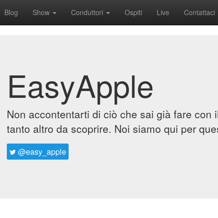
Blog
Show
Conduttori
Ospiti
Live
Contattaci
EasyApple
Non accontentarti di ciò che sai già fare con 
tanto altro da scoprire. Noi siamo qui per que
@easy_apple