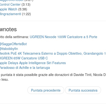
Control Center
(3:13)
Apple Watch
(5:38)
Ringraziamenti
(1:22)
wnotes
otto della settimana:
UGREEN Nexode 100W Caricatore a 5 Porte
@SaggeOfferteBot
@itsbobbyfin
Reolink PoE 4K Telecamera Esterno a Doppio Obiettivo, Grandangolo 
UGREEN 65W Caricatore USB C
Apple Delays Apple Intelligence Siri Features
Paradosso di Achille e la tartaruga
puntata è stata possibile grazie alle donazioni di Davide Tinti, Nicola 
 Iesu.
Puntata precedente
Puntata successiva