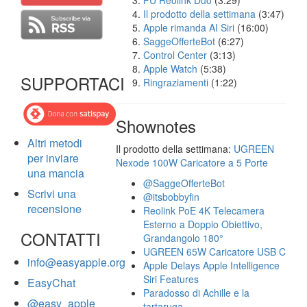
FU Reolink Duo
(3:29)
Il prodotto della settimana
(3:47)
Apple rimanda AI Siri
(16:00)
SaggeOfferteBot
(6:27)
Control Center
(3:13)
Apple Watch
(5:38)
SUPPORTACI
Ringraziamenti
(1:22)
Shownotes
Altri metodi
Il prodotto della settimana:
UGREEN
per inviare
Nexode 100W Caricatore a 5 Porte
una mancia
@SaggeOfferteBot
Scrivi una
@itsbobbyfin
recensione
Reolink PoE 4K Telecamera
Esterno a Doppio Obiettivo,
CONTATTI
Grandangolo 180°
UGREEN 65W Caricatore USB C
info@easyapple.org
Apple Delays Apple Intelligence
Siri Features
EasyChat
Paradosso di Achille e la
@easy_apple
tartaruga