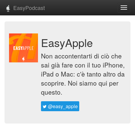
EasyPodcast
Toggl
navig
EasyApple
Non accontentarti di ciò che
sai già fare con il tuo iPhone,
iPad o Mac: c'è tanto altro da
scoprire. Noi siamo qui per
questo.
@easy_apple