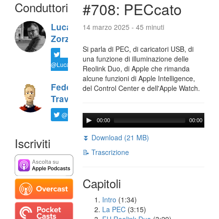
Conduttori
#708: PECcato
Luca
14 marzo 2025 - 45 minuti
Zorzi
Si parla di PEC, di caricatori USB, di
una funzione di illuminazione delle
@LucaTNT
Reolink Duo, di Apple che rimanda
alcune funzioni di Apple Intelligence,
Federico
del Control Center e dell'Apple Watch.
Travaini
@ftrava
00:00
00:00
⏬ Download (21 MB)
Iscriviti
📝 Trascrizione
Capitoli
Intro
(1:34)
La PEC
(3:15)