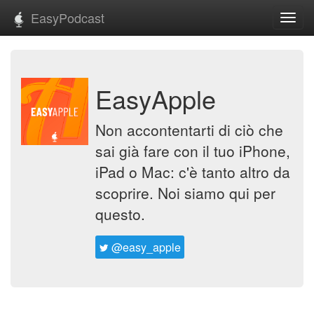
EasyPodcast
Toggl
navig
EasyApple
Non accontentarti di ciò che
sai già fare con il tuo iPhone,
iPad o Mac: c'è tanto altro da
scoprire. Noi siamo qui per
questo.
@easy_apple