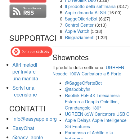
FU Reolink Duo
(3:29)
Il prodotto della settimana
(3:47)
Apple rimanda AI Siri
(16:00)
SaggeOfferteBot
(6:27)
Control Center
(3:13)
Apple Watch
(5:38)
SUPPORTACI
Ringraziamenti
(1:22)
Shownotes
Altri metodi
Il prodotto della settimana:
UGREEN
per inviare
Nexode 100W Caricatore a 5 Porte
una mancia
@SaggeOfferteBot
Scrivi una
@itsbobbyfin
recensione
Reolink PoE 4K Telecamera
Esterno a Doppio Obiettivo,
CONTATTI
Grandangolo 180°
UGREEN 65W Caricatore USB C
info@easyapple.org
Apple Delays Apple Intelligence
Siri Features
EasyChat
Paradosso di Achille e la
@easy_apple
tartaruga