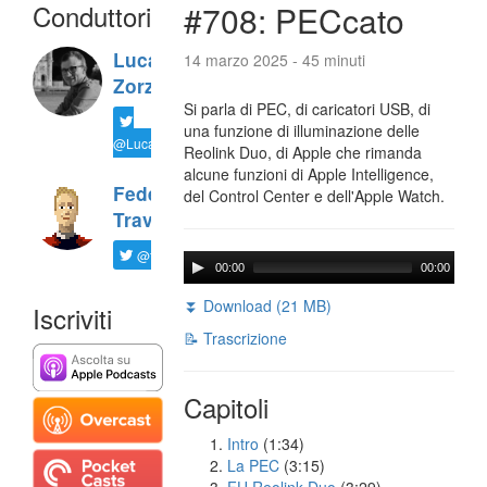
Conduttori
#708: PECcato
Luca
14 marzo 2025 - 45 minuti
Zorzi
Si parla di PEC, di caricatori USB, di
una funzione di illuminazione delle
@LucaTNT
Reolink Duo, di Apple che rimanda
alcune funzioni di Apple Intelligence,
Federico
del Control Center e dell'Apple Watch.
Travaini
@ftrava
00:00
00:00
⏬ Download (21 MB)
Iscriviti
📝 Trascrizione
Capitoli
Intro
(1:34)
La PEC
(3:15)