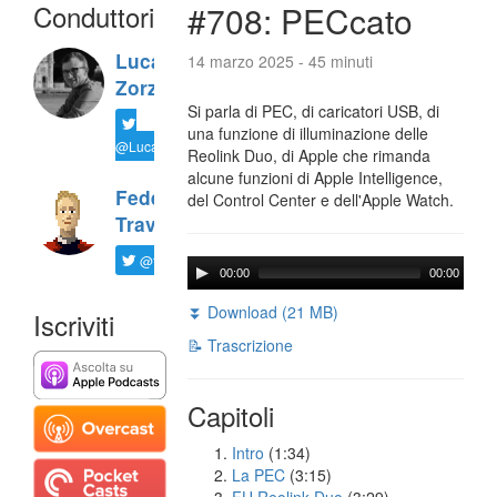
Conduttori
#708: PECcato
Luca
14 marzo 2025 - 45 minuti
Zorzi
Si parla di PEC, di caricatori USB, di
una funzione di illuminazione delle
@LucaTNT
Reolink Duo, di Apple che rimanda
alcune funzioni di Apple Intelligence,
Federico
del Control Center e dell'Apple Watch.
Travaini
@ftrava
00:00
00:00
⏬ Download (21 MB)
Iscriviti
📝 Trascrizione
Capitoli
Intro
(1:34)
La PEC
(3:15)