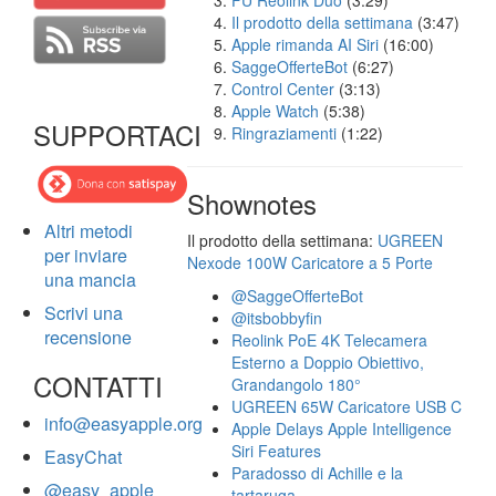
FU Reolink Duo
(3:29)
Il prodotto della settimana
(3:47)
Apple rimanda AI Siri
(16:00)
SaggeOfferteBot
(6:27)
Control Center
(3:13)
Apple Watch
(5:38)
SUPPORTACI
Ringraziamenti
(1:22)
Shownotes
Altri metodi
Il prodotto della settimana:
UGREEN
per inviare
Nexode 100W Caricatore a 5 Porte
una mancia
@SaggeOfferteBot
Scrivi una
@itsbobbyfin
recensione
Reolink PoE 4K Telecamera
Esterno a Doppio Obiettivo,
CONTATTI
Grandangolo 180°
UGREEN 65W Caricatore USB C
info@easyapple.org
Apple Delays Apple Intelligence
Siri Features
EasyChat
Paradosso di Achille e la
@easy_apple
tartaruga