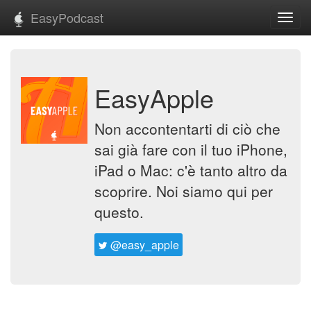
EasyPodcast
Toggl
navig
EasyApple
Non accontentarti di ciò che
sai già fare con il tuo iPhone,
iPad o Mac: c'è tanto altro da
scoprire. Noi siamo qui per
questo.
@easy_apple