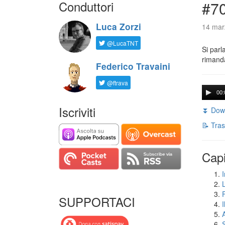
Conduttori
#7
Luca Zorzi
14 mar
@LucaTNT
Si parl
rimanda
Federico Travaini
@ftrava
00:
Iscriviti
⏬ Down
📝 Tras
Capi
I
SUPPORTACI