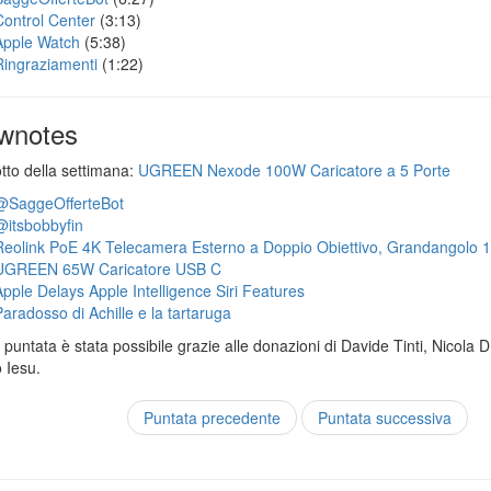
Control Center
(3:13)
Apple Watch
(5:38)
Ringraziamenti
(1:22)
wnotes
otto della settimana:
UGREEN Nexode 100W Caricatore a 5 Porte
@SaggeOfferteBot
@itsbobbyfin
Reolink PoE 4K Telecamera Esterno a Doppio Obiettivo, Grandangolo 
UGREEN 65W Caricatore USB C
Apple Delays Apple Intelligence Siri Features
Paradosso di Achille e la tartaruga
puntata è stata possibile grazie alle donazioni di Davide Tinti, Nicola 
 Iesu.
Puntata precedente
Puntata successiva