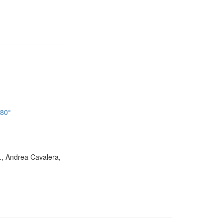
180°
D., Andrea Cavalera,