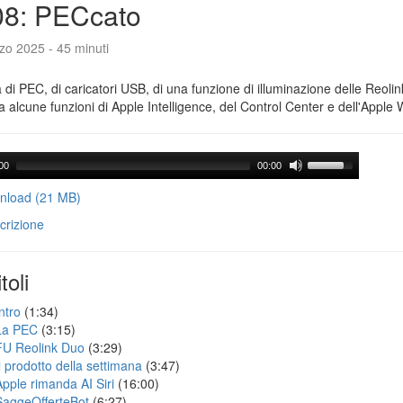
08: PECcato
zo 2025 - 45 minuti
a di PEC, di caricatori USB, di una funzione di illuminazione delle Reoli
 alcune funzioni di Apple Intelligence, del Control Center e dell'Apple 
00
00:00
load (21 MB)
crizione
toli
ntro
(1:34)
La PEC
(3:15)
FU Reolink Duo
(3:29)
Il prodotto della settimana
(3:47)
Apple rimanda AI Siri
(16:00)
SaggeOfferteBot
(6:27)