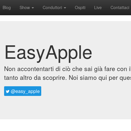
Blog
Show
Conduttori
Ospiti
Live
Contattaci
EasyApple
Non accontentarti di ciò che sai già fare con 
tanto altro da scoprire. Noi siamo qui per que
@easy_apple