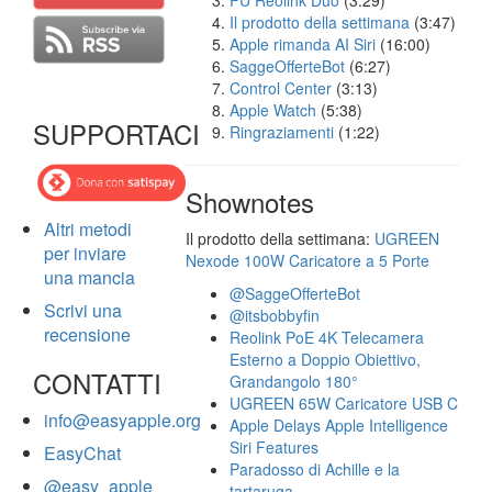
FU Reolink Duo
(3:29)
Il prodotto della settimana
(3:47)
Apple rimanda AI Siri
(16:00)
SaggeOfferteBot
(6:27)
Control Center
(3:13)
Apple Watch
(5:38)
SUPPORTACI
Ringraziamenti
(1:22)
Shownotes
Altri metodi
Il prodotto della settimana:
UGREEN
per inviare
Nexode 100W Caricatore a 5 Porte
una mancia
@SaggeOfferteBot
Scrivi una
@itsbobbyfin
recensione
Reolink PoE 4K Telecamera
Esterno a Doppio Obiettivo,
CONTATTI
Grandangolo 180°
UGREEN 65W Caricatore USB C
info@easyapple.org
Apple Delays Apple Intelligence
Siri Features
EasyChat
Paradosso di Achille e la
@easy_apple
tartaruga