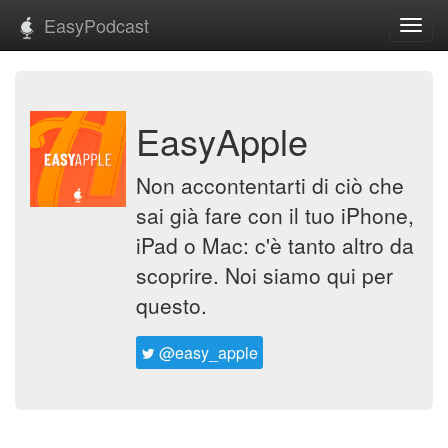
EasyPodcast
Toggl
navig
EasyApple
Non accontentarti di ciò che
sai già fare con il tuo iPhone,
iPad o Mac: c'è tanto altro da
scoprire. Noi siamo qui per
questo.
@easy_apple