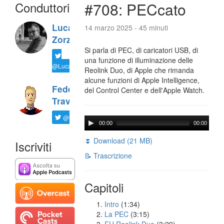
Conduttori
#708: PECcato
Luca
14 marzo 2025 - 45 minuti
Zorzi
Si parla di PEC, di caricatori USB, di
una funzione di illuminazione delle
@LucaTNT
Reolink Duo, di Apple che rimanda
alcune funzioni di Apple Intelligence,
Federico
del Control Center e dell'Apple Watch.
Travaini
@ftrava
00:00
00:00
⏬ Download (21 MB)
Iscriviti
📝 Trascrizione
Capitoli
Intro
(1:34)
La PEC
(3:15)