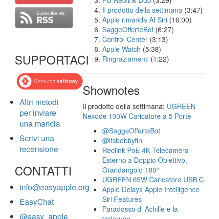
FU Reolink Duo
(3:29)
Il prodotto della settimana
(3:47)
Apple rimanda AI Siri
(16:00)
SaggeOfferteBot
(6:27)
Control Center
(3:13)
Apple Watch
(5:38)
SUPPORTACI
Ringraziamenti
(1:22)
Shownotes
Altri metodi
Il prodotto della settimana:
UGREEN
per inviare
Nexode 100W Caricatore a 5 Porte
una mancia
@SaggeOfferteBot
Scrivi una
@itsbobbyfin
recensione
Reolink PoE 4K Telecamera
Esterno a Doppio Obiettivo,
CONTATTI
Grandangolo 180°
UGREEN 65W Caricatore USB C
info@easyapple.org
Apple Delays Apple Intelligence
Siri Features
EasyChat
Paradosso di Achille e la
@easy_apple
tartaruga