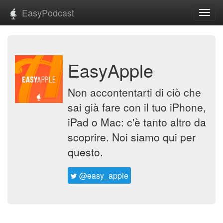
EasyPodcast
Toggl
navig
EasyApple
Non accontentarti di ciò che
sai già fare con il tuo iPhone,
iPad o Mac: c'è tanto altro da
scoprire. Noi siamo qui per
questo.
@easy_apple