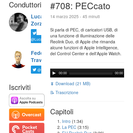
Conduttori
#708: PECcato
Luca
14 marzo 2025 - 45 minuti
Zorzi
Si parla di PEC, di caricatori USB, di
una funzione di illuminazione delle
@LucaTNT
Reolink Duo, di Apple che rimanda
alcune funzioni di Apple Intelligence,
Federico
del Control Center e dell'Apple Watch.
Travaini
@ftrava
00:00
00:00
⏬ Download (21 MB)
Iscriviti
📝 Trascrizione
Capitoli
Intro
(1:34)
La PEC
(3:15)