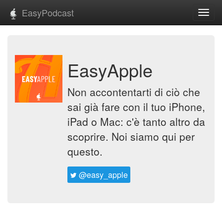
EasyPodcast
Toggl
navig
EasyApple
Non accontentarti di ciò che
sai già fare con il tuo iPhone,
iPad o Mac: c'è tanto altro da
scoprire. Noi siamo qui per
questo.
@easy_apple