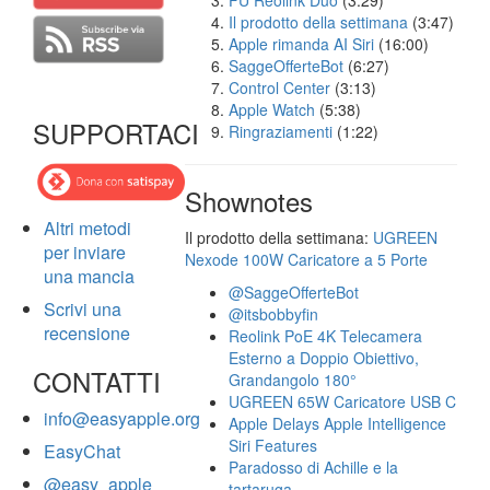
FU Reolink Duo
(3:29)
Il prodotto della settimana
(3:47)
Apple rimanda AI Siri
(16:00)
SaggeOfferteBot
(6:27)
Control Center
(3:13)
Apple Watch
(5:38)
SUPPORTACI
Ringraziamenti
(1:22)
Shownotes
Altri metodi
Il prodotto della settimana:
UGREEN
per inviare
Nexode 100W Caricatore a 5 Porte
una mancia
@SaggeOfferteBot
Scrivi una
@itsbobbyfin
recensione
Reolink PoE 4K Telecamera
Esterno a Doppio Obiettivo,
CONTATTI
Grandangolo 180°
UGREEN 65W Caricatore USB C
info@easyapple.org
Apple Delays Apple Intelligence
Siri Features
EasyChat
Paradosso di Achille e la
@easy_apple
tartaruga