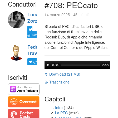
Conduttori
#708: PECcato
Luca
14 marzo 2025 - 45 minuti
Zorzi
Si parla di PEC, di caricatori USB, di
una funzione di illuminazione delle
@LucaTNT
Reolink Duo, di Apple che rimanda
alcune funzioni di Apple Intelligence,
Federico
del Control Center e dell'Apple Watch.
Travaini
@ftrava
00:00
00:00
⏬ Download (21 MB)
Iscriviti
📝 Trascrizione
Capitoli
Intro
(1:34)
La PEC
(3:15)