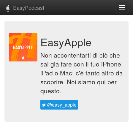
EasyPodcast
Toggl
navig
EasyApple
Non accontentarti di ciò che
sai già fare con il tuo iPhone,
iPad o Mac: c'è tanto altro da
scoprire. Noi siamo qui per
questo.
@easy_apple