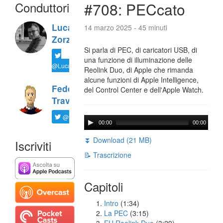
Conduttori
#708: PECcato
Luca
14 marzo 2025 - 45 minuti
Zorzi
Si parla di PEC, di caricatori USB, di
una funzione di illuminazione delle
@LucaTNT
Reolink Duo, di Apple che rimanda
alcune funzioni di Apple Intelligence,
Federico
del Control Center e dell'Apple Watch.
Travaini
@ftrava
00:00
00:00
⏬ Download (21 MB)
Iscriviti
📝 Trascrizione
Capitoli
Intro
(1:34)
La PEC
(3:15)