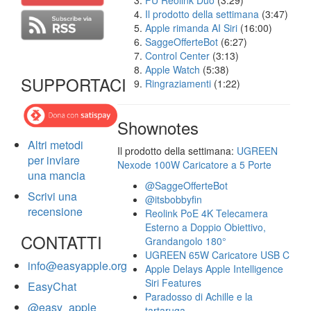
FU Reolink Duo
(3:29)
Il prodotto della settimana
(3:47)
Apple rimanda AI Siri
(16:00)
SaggeOfferteBot
(6:27)
Control Center
(3:13)
Apple Watch
(5:38)
SUPPORTACI
Ringraziamenti
(1:22)
Shownotes
Altri metodi
Il prodotto della settimana:
UGREEN
per inviare
Nexode 100W Caricatore a 5 Porte
una mancia
@SaggeOfferteBot
Scrivi una
@itsbobbyfin
recensione
Reolink PoE 4K Telecamera
Esterno a Doppio Obiettivo,
CONTATTI
Grandangolo 180°
UGREEN 65W Caricatore USB C
info@easyapple.org
Apple Delays Apple Intelligence
Siri Features
EasyChat
Paradosso di Achille e la
@easy_apple
tartaruga