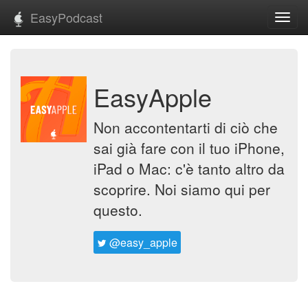
EasyPodcast
Toggl
navig
EasyApple
Non accontentarti di ciò che
sai già fare con il tuo iPhone,
iPad o Mac: c'è tanto altro da
scoprire. Noi siamo qui per
questo.
@easy_apple