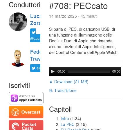
Conduttori
#708: PECcato
Luca
14 marzo 2025 - 45 minuti
Zorzi
Si parla di PEC, di caricatori USB, di
una funzione di illuminazione delle
@LucaTNT
Reolink Duo, di Apple che rimanda
alcune funzioni di Apple Intelligence,
Federico
del Control Center e dell'Apple Watch.
Travaini
@ftrava
00:00
00:00
⏬ Download (21 MB)
Iscriviti
📝 Trascrizione
Capitoli
Intro
(1:34)
La PEC
(3:15)