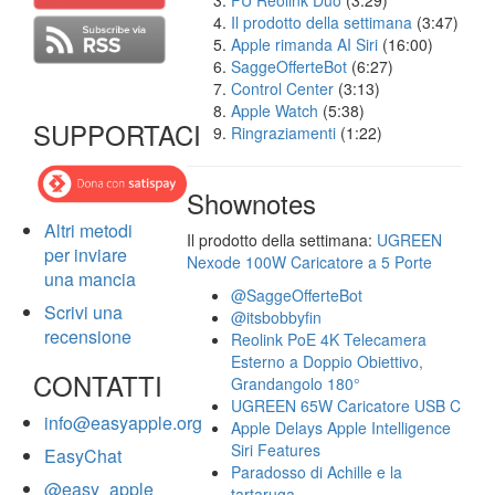
FU Reolink Duo
(3:29)
Il prodotto della settimana
(3:47)
Apple rimanda AI Siri
(16:00)
SaggeOfferteBot
(6:27)
Control Center
(3:13)
Apple Watch
(5:38)
SUPPORTACI
Ringraziamenti
(1:22)
Shownotes
Altri metodi
Il prodotto della settimana:
UGREEN
per inviare
Nexode 100W Caricatore a 5 Porte
una mancia
@SaggeOfferteBot
Scrivi una
@itsbobbyfin
recensione
Reolink PoE 4K Telecamera
Esterno a Doppio Obiettivo,
CONTATTI
Grandangolo 180°
UGREEN 65W Caricatore USB C
info@easyapple.org
Apple Delays Apple Intelligence
Siri Features
EasyChat
Paradosso di Achille e la
@easy_apple
tartaruga