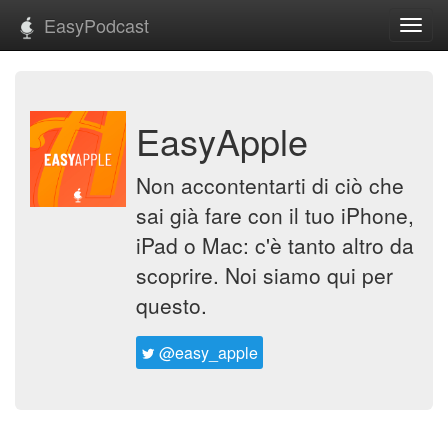
EasyPodcast
Toggl
navig
EasyApple
Non accontentarti di ciò che
sai già fare con il tuo iPhone,
iPad o Mac: c'è tanto altro da
scoprire. Noi siamo qui per
questo.
@easy_apple