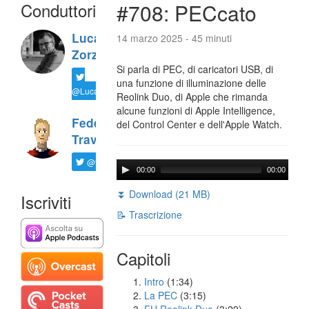
Conduttori
#708: PECcato
Luca
14 marzo 2025 - 45 minuti
Zorzi
Si parla di PEC, di caricatori USB, di
una funzione di illuminazione delle
@LucaTNT
Reolink Duo, di Apple che rimanda
alcune funzioni di Apple Intelligence,
Federico
del Control Center e dell'Apple Watch.
Travaini
@ftrava
00:00
00:00
⏬ Download (21 MB)
Iscriviti
📝 Trascrizione
Capitoli
Intro
(1:34)
La PEC
(3:15)