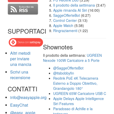
FU Reolink Duo
(3:29)
Il prodotto della settimana
(3:47)
Apple rimanda AI Siri
(16:00)
SaggeOfferteBot
(6:27)
Control Center
(3:13)
Apple Watch
(5:38)
SUPPORTACI
Ringraziamenti
(1:22)
Shownotes
Altri metodi
Il prodotto della settimana:
UGREEN
per inviare
Nexode 100W Caricatore a 5 Porte
una mancia
@SaggeOfferteBot
Scrivi una
@itsbobbyfin
recensione
Reolink PoE 4K Telecamera
Esterno a Doppio Obiettivo,
CONTATTI
Grandangolo 180°
UGREEN 65W Caricatore USB C
info@easyapple.org
Apple Delays Apple Intelligence
Siri Features
EasyChat
Paradosso di Achille e la
@easy_apple
tartaruga