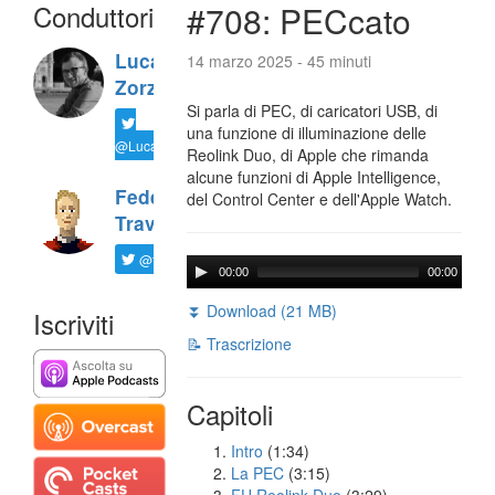
Conduttori
#708: PECcato
Luca
14 marzo 2025 - 45 minuti
Zorzi
Si parla di PEC, di caricatori USB, di
una funzione di illuminazione delle
@LucaTNT
Reolink Duo, di Apple che rimanda
alcune funzioni di Apple Intelligence,
Federico
del Control Center e dell'Apple Watch.
Travaini
@ftrava
00:00
00:00
⏬ Download (21 MB)
Iscriviti
📝 Trascrizione
Capitoli
Intro
(1:34)
La PEC
(3:15)