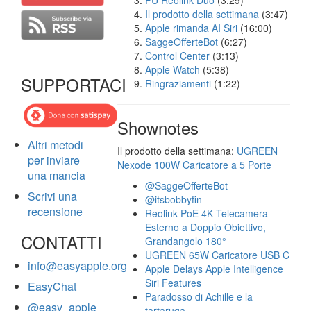
FU Reolink Duo
(3:29)
Il prodotto della settimana
(3:47)
Apple rimanda AI Siri
(16:00)
SaggeOfferteBot
(6:27)
Control Center
(3:13)
Apple Watch
(5:38)
SUPPORTACI
Ringraziamenti
(1:22)
Shownotes
Altri metodi
Il prodotto della settimana:
UGREEN
per inviare
Nexode 100W Caricatore a 5 Porte
una mancia
@SaggeOfferteBot
Scrivi una
@itsbobbyfin
recensione
Reolink PoE 4K Telecamera
Esterno a Doppio Obiettivo,
CONTATTI
Grandangolo 180°
UGREEN 65W Caricatore USB C
info@easyapple.org
Apple Delays Apple Intelligence
Siri Features
EasyChat
Paradosso di Achille e la
@easy_apple
tartaruga