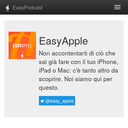
EasyPodcast
Toggl
navig
EasyApple
Non accontentarti di ciò che
sai già fare con il tuo iPhone,
iPad o Mac: c'è tanto altro da
scoprire. Noi siamo qui per
questo.
@easy_apple