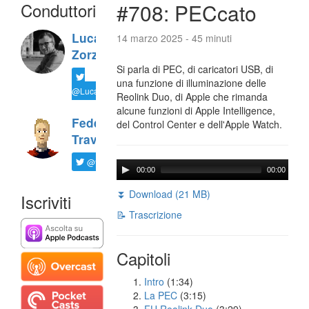
Conduttori
#708: PECcato
Luca
14 marzo 2025 - 45 minuti
Zorzi
Si parla di PEC, di caricatori USB, di
una funzione di illuminazione delle
@LucaTNT
Reolink Duo, di Apple che rimanda
alcune funzioni di Apple Intelligence,
Federico
del Control Center e dell'Apple Watch.
Travaini
@ftrava
00:00
00:00
⏬ Download (21 MB)
Iscriviti
📝 Trascrizione
Capitoli
Intro
(1:34)
La PEC
(3:15)