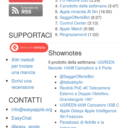
FU Reolink Duo
(3:29)
Il prodotto della settimana
(3:47)
Apple rimanda AI Siri
(16:00)
SaggeOfferteBot
(6:27)
Control Center
(3:13)
Apple Watch
(5:38)
SUPPORTACI
Ringraziamenti
(1:22)
Shownotes
Altri metodi
Il prodotto della settimana:
UGREEN
per inviare
Nexode 100W Caricatore a 5 Porte
una mancia
@SaggeOfferteBot
Scrivi una
@itsbobbyfin
recensione
Reolink PoE 4K Telecamera
Esterno a Doppio Obiettivo,
CONTATTI
Grandangolo 180°
UGREEN 65W Caricatore USB C
info@easyapple.org
Apple Delays Apple Intelligence
Siri Features
EasyChat
Paradosso di Achille e la
@easy_apple
tartaruga