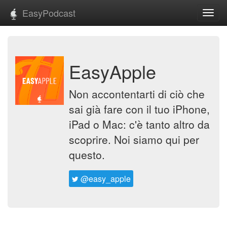
EasyPodcast
Toggl
navig
EasyApple
Non accontentarti di ciò che
sai già fare con il tuo iPhone,
iPad o Mac: c'è tanto altro da
scoprire. Noi siamo qui per
questo.
@easy_apple