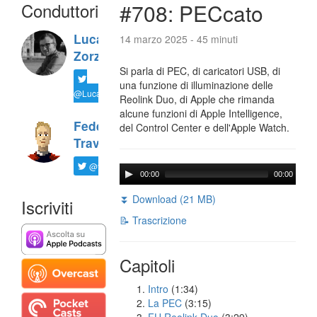
Conduttori
#708: PECcato
Luca
14 marzo 2025 - 45 minuti
Zorzi
Si parla di PEC, di caricatori USB, di
una funzione di illuminazione delle
@LucaTNT
Reolink Duo, di Apple che rimanda
alcune funzioni di Apple Intelligence,
Federico
del Control Center e dell'Apple Watch.
Travaini
@ftrava
00:00
00:00
⏬ Download (21 MB)
Iscriviti
📝 Trascrizione
Capitoli
Intro
(1:34)
La PEC
(3:15)