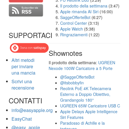
FU Reolink Duo
(3:29)
Il prodotto della settimana
(3:47)
Apple rimanda AI Siri
(16:00)
SaggeOfferteBot
(6:27)
Control Center
(3:13)
Apple Watch
(5:38)
SUPPORTACI
Ringraziamenti
(1:22)
Shownotes
Altri metodi
Il prodotto della settimana:
UGREEN
per inviare
Nexode 100W Caricatore a 5 Porte
una mancia
@SaggeOfferteBot
Scrivi una
@itsbobbyfin
recensione
Reolink PoE 4K Telecamera
Esterno a Doppio Obiettivo,
CONTATTI
Grandangolo 180°
UGREEN 65W Caricatore USB C
info@easyapple.org
Apple Delays Apple Intelligence
Siri Features
EasyChat
Paradosso di Achille e la
@easy_apple
tartaruga