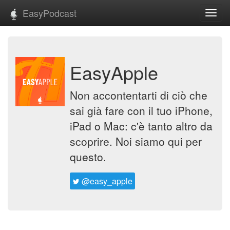
EasyPodcast
Toggl
navig
EasyApple
Non accontentarti di ciò che
sai già fare con il tuo iPhone,
iPad o Mac: c'è tanto altro da
scoprire. Noi siamo qui per
questo.
@easy_apple