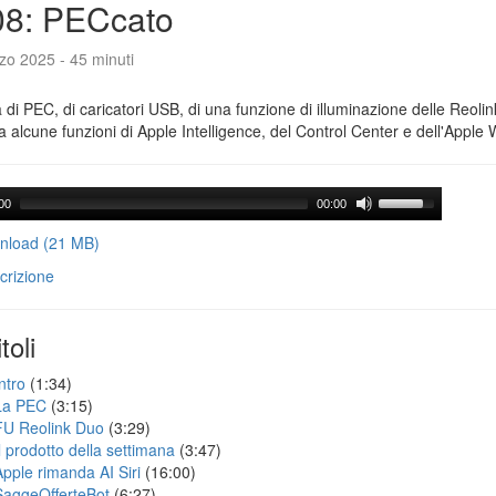
08: PECcato
zo 2025 - 45 minuti
a di PEC, di caricatori USB, di una funzione di illuminazione delle Reoli
 alcune funzioni di Apple Intelligence, del Control Center e dell'Apple 
00
00:00
load (21 MB)
crizione
toli
ntro
(1:34)
La PEC
(3:15)
FU Reolink Duo
(3:29)
Il prodotto della settimana
(3:47)
Apple rimanda AI Siri
(16:00)
SaggeOfferteBot
(6:27)