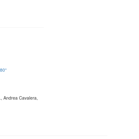
180°
D., Andrea Cavalera,