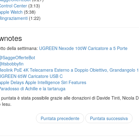
Control Center
(3:13)
Apple Watch
(5:38)
Ringraziamenti
(1:22)
wnotes
otto della settimana:
UGREEN Nexode 100W Caricatore a 5 Porte
@SaggeOfferteBot
@itsbobbyfin
Reolink PoE 4K Telecamera Esterno a Doppio Obiettivo, Grandangolo 
UGREEN 65W Caricatore USB C
Apple Delays Apple Intelligence Siri Features
Paradosso di Achille e la tartaruga
puntata è stata possibile grazie alle donazioni di Davide Tinti, Nicola 
 Iesu.
Puntata precedente
Puntata successiva