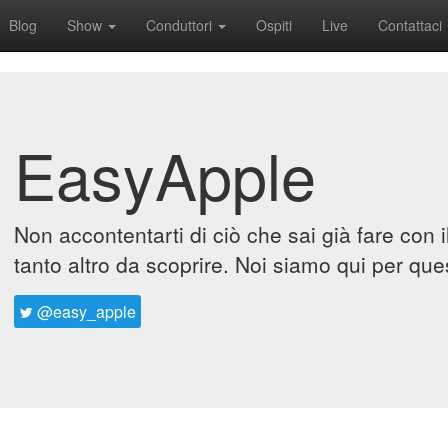
Blog
Show
Conduttori
Ospiti
Live
Contattaci
EasyApple
Non accontentarti di ciò che sai già fare con 
tanto altro da scoprire. Noi siamo qui per que
@easy_apple