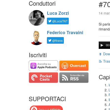
Conduttori
#7
Luca Zorzi
14 mar
@LucaTNT
Si parl
rimanda
Federico Travaini
@ftrava
00:
Iscriviti
⏬ Down
📝 Tras
Capi
I
SUPPORTACI